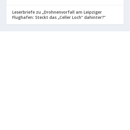
Leserbriefe zu „Drohnenvorfall am Leipziger
Flughafen: Steckt das „Celler Loch“ dahinter?“
INFOS ZU GRUPPE:
Die Gruppe der informierten Bürger informiert über
Geschehnisse und Zusammenhänge jenseits der
üblichen Mainstream Nachrichten. GdiB ist keine Sekte,
Religionsgemeinschaft oder politisch motivierte
Vereinsgesellschaft. GdiB bekommt keine Spenden
oder andere Gelder. Ziel der Webseite ist es
Informationen zu sammeln und dem interessiertem
Leser frei zur Verfügung zu stellen. Die auf dieser