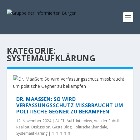
KATEGORIE:
SYSTEMAUFKLÄRUNG
DR. MAASSEN: SO WIRD V
ERFASSUNGSSCHUTZ MISSBRAUCHT UM P
OLITISCHE GEGNER ZU BEKÄMPFEN
12. November 2024
|
AUF1
,
Auf1-Interview
,
Aus der Rubrik
Realität
,
Diskussion
,
Gäste Blog
,
Politische Skandale
,
Systemaufklärung
|