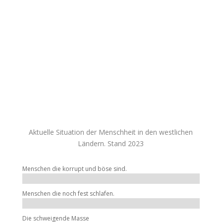
Webseite gezeigten Bilder, Videos oder Texte werden
nicht auf ihre Richtigkeit geprüft. Es steht jedem
Besucher frei wie er über diese Information denkt.
Jegliche Haftungsansprüche werden deshalb auch nicht
berücksichtigt. Alle hier zur Verfügung gestellten
Informationen, entsprechen ausschließlich der
Meinung und Interpretation der originalen Urheber.
Diese Webseite ist und bleibt ein werbefreies
unabhängiges Informationsportal für jeden Menschen
der sich gerne informieren Möchte.
Aktuelle Situation der Menschheit in den westlichen
Ländern. Stand 2023
Menschen die korrupt und böse sind.
Menschen die noch fest schlafen.
Die schweigende Masse