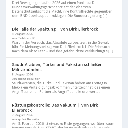
Drei Bewegungen laufen 2026 auf einen Punkt zu: Das
Bundesverwaltungsgericht entzieht der obersten
Datenschutzaufsicht die Macht, ihre Kontrollrechte gegenüber
dem BND überhaupt einzuklagen. Die Bundesregierung […]
Die Falle der Spaltung | Von Dirk Ellerbrock
8. August 2026
von Redakteur PS
Warum der Versuch, das Absolute zu besitzen, in die Gewalt
führtEin Meinungsbeitrag von Dirk Ellerbrock.1. Die Sehnsucht
nach dem Absoluten – und ihre gefährlichste VerkleidungEs […]
Saudi-Arabien, Türkei und Pakistan schließen
Militärbündnis
8. August 2026
von apolut Redaktion
Saudi-Arabien, die Türkei und Pakistan haben am Freitag in
Mekka ein Verteidigungsabkommen unterzeichnet, das einen
Angriff auf einen Partner als Angriff auf alle drei wertet.
Rüstungskontrolle: Das Vakuum | Von Dirk
Ellerbrock
7. August 2026
von apolut Redaktion
Am 5. Februar 2026 ist etwas zu Ende gegangen, worüber kaum
jemand sprach. New START, der letzte verbliebene bilaterale