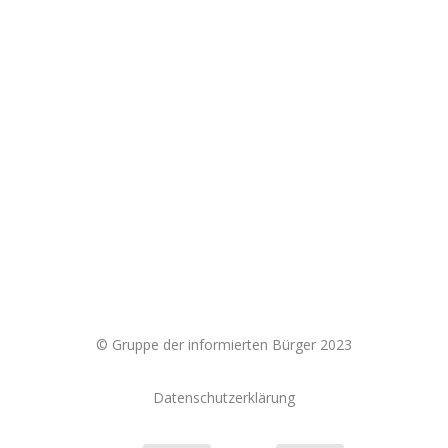
Ein kaputtes Geldsystem benötigt Krieg. Und was
tun wir dagegen? Wir müssen uns dem
Kriegsdienst verweigern, zivilen Ungehorsam
leisten und auf die...
© Gruppe der informierten Bürger 2023
Datenschutzerklärung