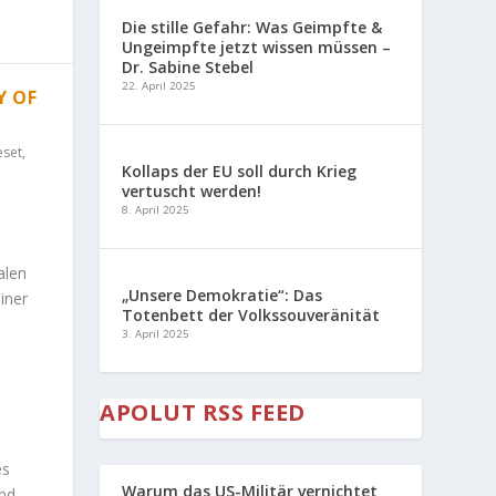
Die stille Gefahr: Was Geimpfte &
Ungeimpfte jetzt wissen müssen –
Dr. Sabine Stebel
22. April 2025
Y OF
eset
,
Kollaps der EU soll durch Krieg
vertuscht werden!
8. April 2025
alen
„Unsere Demokratie“: Das
iner
Totenbett der Volkssouveränität
3. April 2025
APOLUT RSS FEED
es
Warum das US-Militär vernichtet
und