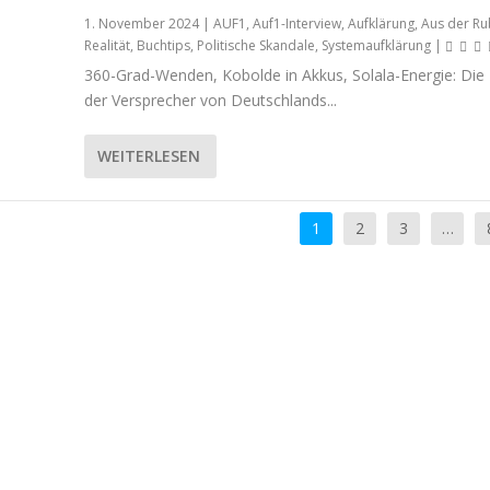
1. November 2024
|
AUF1
,
Auf1-Interview
,
Aufklärung
,
Aus der Ru
Realität
,
Buchtips
,
Politische Skandale
,
Systemaufklärung
|
360-Grad-Wenden, Kobolde in Akkus, Solala-Energie: Die 
der Versprecher von Deutschlands...
WEITERLESEN
1
2
3
…