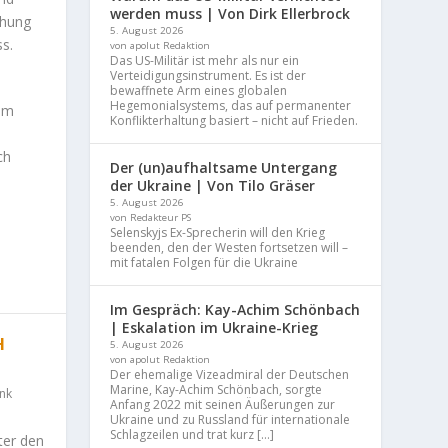
werden muss | Von Dirk Ellerbrock
ehung
5. August 2026
ss.
von apolut Redaktion
Das US-Militär ist mehr als nur ein
Verteidigungsinstrument. Es ist der
bewaffnete Arm eines globalen
Hegemonialsystems, das auf permanenter
nem
Konflikterhaltung basiert – nicht auf Frieden.
ch
Der (un)aufhaltsame Untergang
der Ukraine | Von Tilo Gräser
5. August 2026
von Redakteur PS
Selenskyjs Ex-Sprecherin will den Krieg
beenden, den der Westen fortsetzen will –
mit fatalen Folgen für die Ukraine
Im Gespräch: Kay-Achim Schönbach
| Eskalation im Ukraine-Krieg
H
5. August 2026
von apolut Redaktion
Der ehemalige Vizeadmiral der Deutschen
Marine, Kay-Achim Schönbach, sorgte
nk
Anfang 2022 mit seinen Äußerungen zur
Ukraine und zu Russland für internationale
Schlagzeilen und trat kurz […]
ter den