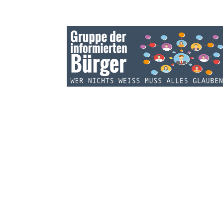
INFOS ZU GRUPPE:
Die Gruppe der informierten Bürger informiert ü
Geschehnisse und Zusammenhänge jenseits de
üblichen Mainstream Nachrichten. GdiB ist keine
Sekte, Religionsgemeinschaft oder politisch
motivierte Vereinsgesellschaft. GdiB bekommt
keine Spenden oder andere Gelder. Ziel der
Webseite ist es Informationen zu sammeln und
dem interessiertem Leser frei zur Verfügung zu
stellen. Die auf dieser Webseite gezeigten Bilder
Videos oder Texte werden nicht auf ihre Richtigk