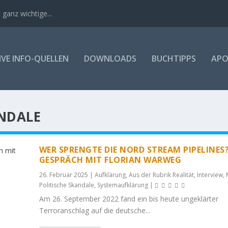
 ganz wichtige...
VE INFO-QUELLEN
DOWNLOADS
BUCHTIPPS
APO
ANDALE
WER SPRENGTE DIE NORD STREAM PIPELINES?
GESPRÄCH MIT FLORIAN WARWEG
26. Februar 2025
|
Aufklärung
,
Aus der Rubrik Realität
,
Interview
,
Politische Skandale
,
Systemaufklärung
|
Am 26. Septembe­r 2022 fand ein bis heute ungeklärter
Terroranschlag auf die deutsche...