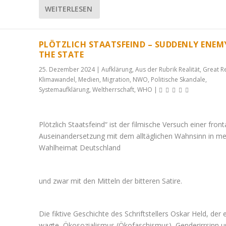
WEITERLESEN
PLÖTZLICH STAATSFEIND – SUDDENLY ENEM
THE STATE
25. Dezember 2024
|
Aufklärung
,
Aus der Rubrik Realität
,
Great R
Klimawandel
,
Medien
,
Migration
,
NWO
,
Politische Skandale
,
Systemaufklärung
,
Weltherrschaft
,
WHO
|
Plötzlich Staatsfeind“ ist der filmische Versuch einer front
Auseinandersetzung mit dem alltäglichen Wahnsinn in me
Wahlheimat Deutschland
und zwar mit den Mitteln der bitteren Satire.
Die fiktive Geschichte des Schriftstellers Oskar Held, der 
wagte, Ökosozialismus (Ökofaschismus), Genderirrsinn 