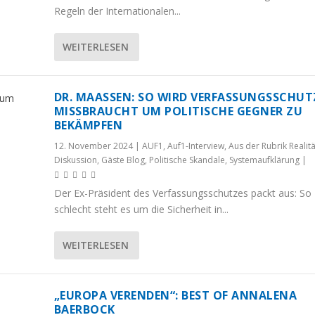
Regeln der Internationalen...
WEITERLESEN
DR. MAASSEN: SO WIRD VERFASSUNGSSCHUTZ 
ISSBRAUCHT UM POLITISCHE GEGNER ZU B
EKÄMPFEN
12. November 2024
|
AUF1
,
Auf1-Interview
,
Aus der Rubrik Realitä
Diskussion
,
Gäste Blog
,
Politische Skandale
,
Systemaufklärung
|
Der Ex-Präsident des Verfassungsschutzes packt aus: So
schlecht steht es um die Sicherheit in...
WEITERLESEN
„EUROPA VERENDEN“: BEST OF ANNALENA
BAERBOCK