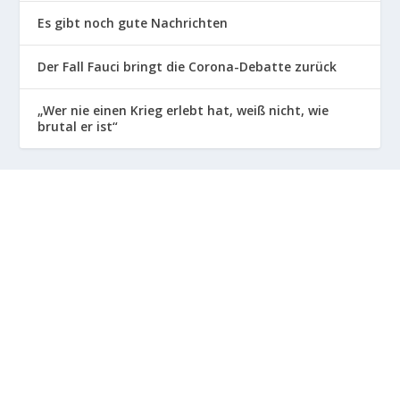
Es gibt noch gute Nachrichten
Der Fall Fauci bringt die Corona-Debatte zurück
„Wer nie einen Krieg erlebt hat, weiß nicht, wie
brutal er ist“
INFOS ZU GRUPPE:
Die Gruppe der informierten Bürger informiert über
Geschehnisse und Zusammenhänge jenseits der
üblichen Mainstream Nachrichten. GdiB ist keine
Sekte, Religionsgemeinschaft oder politisch
motivierte Vereinsgesellschaft. GdiB bekommt keine