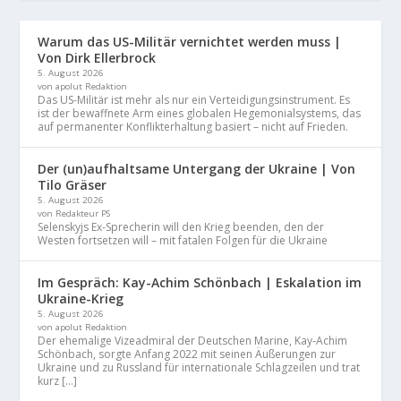
Warum das US-Militär vernichtet werden muss |
Von Dirk Ellerbrock
5. August 2026
von apolut Redaktion
Das US-Militär ist mehr als nur ein Verteidigungsinstrument. Es
ist der bewaffnete Arm eines globalen Hegemonialsystems, das
auf permanenter Konflikterhaltung basiert – nicht auf Frieden.
Der (un)aufhaltsame Untergang der Ukraine | Von
Tilo Gräser
5. August 2026
von Redakteur PS
Selenskyjs Ex-Sprecherin will den Krieg beenden, den der
Westen fortsetzen will – mit fatalen Folgen für die Ukraine
Im Gespräch: Kay-Achim Schönbach | Eskalation im
Ukraine-Krieg
5. August 2026
von apolut Redaktion
Der ehemalige Vizeadmiral der Deutschen Marine, Kay-Achim
Schönbach, sorgte Anfang 2022 mit seinen Äußerungen zur
Ukraine und zu Russland für internationale Schlagzeilen und trat
kurz […]