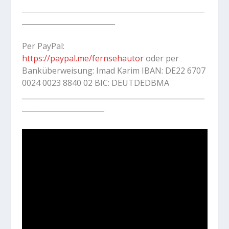
___________________________________________________
__________________________
Per PayPal:
https://paypal.me/fernsehautor
oder per
Banküberweisung: Imad Karim IBAN: DE22 6707
0024 0023 8840 02 BIC: DEUTDEDBMA
___________________________________________________
_______________________