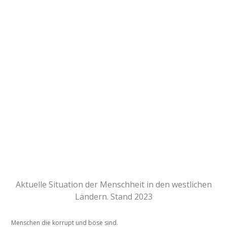
Spenden oder andere Gelder. Ziel der Webseite ist es
Informationen zu sammeln und dem interessiertem
Leser frei zur Verfügung zu stellen. Die auf dieser
Webseite gezeigten Bilder, Videos oder Texte werden
nicht auf ihre Richtigkeit geprüft. Es steht jedem
Besucher frei wie er über diese Information denkt.
Jegliche Haftungsansprüche werden deshalb auch
nicht berücksichtigt. Alle hier zur Verfügung
gestellten Informationen, entsprechen ausschließlich
der Meinung und Interpretation der originalen
Urheber. Diese Webseite ist und bleibt ein
werbefreies unabhängiges Informationsportal für
jeden Menschen der sich gerne informieren Möchte.
Aktuelle Situation der Menschheit in den westlichen
Ländern. Stand 2023
Menschen die korrupt und böse sind.