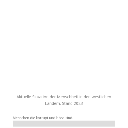
oder andere Gelder. Ziel der Webseite ist es
Informationen zu sammeln und dem interessiertem
Leser frei zur Verfügung zu stellen. Die auf dieser
Webseite gezeigten Bilder, Videos oder Texte werden
nicht auf ihre Richtigkeit geprüft. Es steht jedem
Besucher frei wie er über diese Information denkt.
Jegliche Haftungsansprüche werden deshalb auch nicht
berücksichtigt. Alle hier zur Verfügung gestellten
Informationen, entsprechen ausschließlich der
Meinung und Interpretation der originalen Urheber.
Diese Webseite ist und bleibt ein werbefreies
unabhängiges Informationsportal für jeden Menschen
der sich gerne informieren Möchte.
Aktuelle Situation der Menschheit in den westlichen
Ländern. Stand 2023
Menschen die korrupt und böse sind.