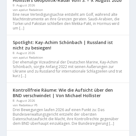
Hollisters Geopolitik-Radar vom 3. – 9. August 2026
9. August 2026
von apolut Redaktion
Eine neue Verteidigungsachse entsteht am Golf, während alte
Machtinstrumente an ihre Grenzen geraten. Saudi-Arabien, die
Türkei und Pakistan schließen den Mekka-Pakt, in Hormus wird
um […]
Spotlight: Kay-Achim Schönbach | Russland ist
nicht zu besiegen!
8. August 2026
von apolut Redaktion
Der ehemalige Vizeadmiral der Deutschen Marine, Kay-Achim
Schönbach, sorgte Anfang 2022 mit seinen Äußerungen zur
Ukraine und zu Russland für internationale Schlagzeilen und trat
kurz […]
Kontrollfreie Räume: Wie die Aufsicht über den
BND verschwindet | Von Michael Hollister
8. August 2026
von Redakteur PS
Drei Bewegungen laufen 2026 auf einen Punkt zu: Das
Bundesverwaltungsgericht entzieht der obersten
Datenschutzaufsicht die Macht, ihre Kontrollrechte gegenüber
dem BND überhaupt einzuklagen. Die Bundesregierung […]