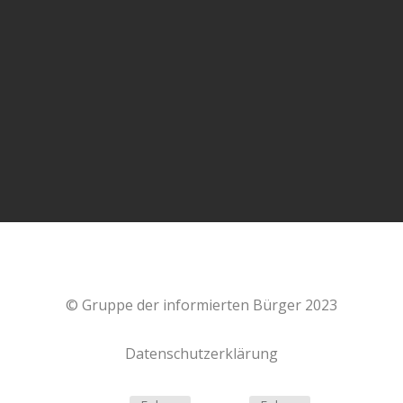
In diesem aufrüttelnden Gespräch zwischen Alexander
Kühn und Frau Dr. Sabine #Stebel geht es um die
Spätfolgen der #Corona #Impfung eine...
© Gruppe der informierten Bürger 2023
Datenschutzerklärung