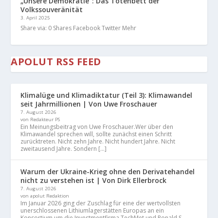
„Unsere Demokratie“: Das Totenbett der
Volkssouveränität
3. April 2025
Share via: 0 Shares Facebook Twitter Mehr
APOLUT RSS FEED
Klimalüge und Klimadiktatur (Teil 3): Klimawandel
seit Jahrmillionen | Von Uwe Froschauer
7. August 2026
von Redakteur PS
Ein Meinungsbeitrag von Uwe Froschauer.Wer über den
Klimawandel sprechen will, sollte zunächst einen Schritt
zurücktreten. Nicht zehn Jahre. Nicht hundert Jahre. Nicht
zweitausend Jahre. Sondern […]
Warum der Ukraine-Krieg ohne den Derivatehandel
nicht zu verstehen ist | Von Dirk Ellerbrock
7. August 2026
von apolut Redaktion
Im Januar 2026 ging der Zuschlag für eine der wertvollsten
unerschlossenen Lithiumlagerstätten Europas an ein
Konsortium um die Investmentfirma TechMet und Ronald S.