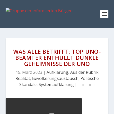
WAS ALLE BETRIFFT: TOP UNO-
BEAMTER ENTHÜLLT DUNKLE
GEHEIMNISSE DER UNO
15. März 2023
|
Aufklärung
,
Aus der Rubrik
Realität
,
Bevölkerungsaustausch
,
Politische
Skandale
,
Systemaufklärung
|