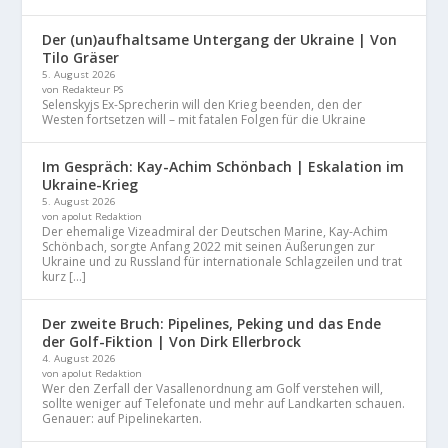
Der (un)aufhaltsame Untergang der Ukraine | Von
Tilo Gräser
5. August 2026
von Redakteur PS
Selenskyjs Ex-Sprecherin will den Krieg beenden, den der
Westen fortsetzen will – mit fatalen Folgen für die Ukraine
Im Gespräch: Kay-Achim Schönbach | Eskalation im
Ukraine-Krieg
5. August 2026
von apolut Redaktion
Der ehemalige Vizeadmiral der Deutschen Marine, Kay-Achim
Schönbach, sorgte Anfang 2022 mit seinen Äußerungen zur
Ukraine und zu Russland für internationale Schlagzeilen und trat
kurz […]
Der zweite Bruch: Pipelines, Peking und das Ende
der Golf-Fiktion | Von Dirk Ellerbrock
4. August 2026
von apolut Redaktion
Wer den Zerfall der Vasallenordnung am Golf verstehen will,
sollte weniger auf Telefonate und mehr auf Landkarten schauen.
Genauer: auf Pipelinekarten.