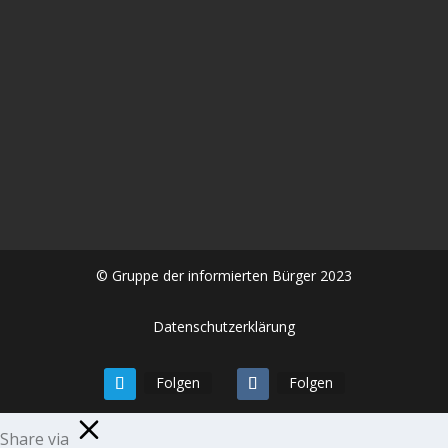
In diesem aufrüttelnden Gespräch zwischen Alexander
Kühn und Frau Dr. Sabine #Stebel geht es um die
Spätfolgen der #Corona #Impfung eine...
© Gruppe der informierten Bürger 2023
Datenschutzerklärung
Folgen
Folgen
Share via