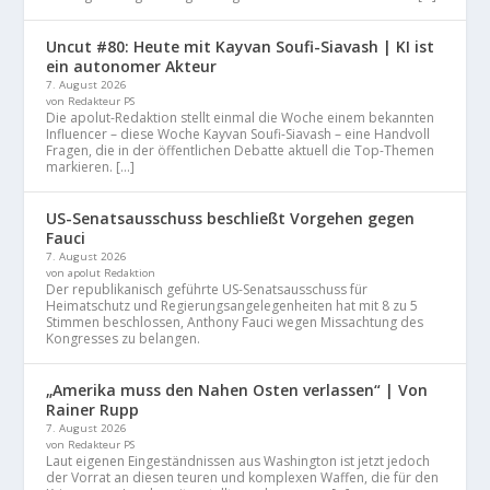
Uncut #80: Heute mit Kayvan Soufi-Siavash | KI ist
ein autonomer Akteur
7. August 2026
von Redakteur PS
Die apolut-Redaktion stellt einmal die Woche einem bekannten
Influencer – diese Woche Kayvan Soufi-Siavash – eine Handvoll
Fragen, die in der öffentlichen Debatte aktuell die Top-Themen
markieren. […]
US-Senatsausschuss beschließt Vorgehen gegen
Fauci
7. August 2026
von apolut Redaktion
Der republikanisch geführte US-Senatsausschuss für
Heimatschutz und Regierungsangelegenheiten hat mit 8 zu 5
Stimmen beschlossen, Anthony Fauci wegen Missachtung des
Kongresses zu belangen.
„Amerika muss den Nahen Osten verlassen“ | Von
Rainer Rupp
7. August 2026
von Redakteur PS
Laut eigenen Eingeständnissen aus Washington ist jetzt jedoch
der Vorrat an diesen teuren und komplexen Waffen, die für den