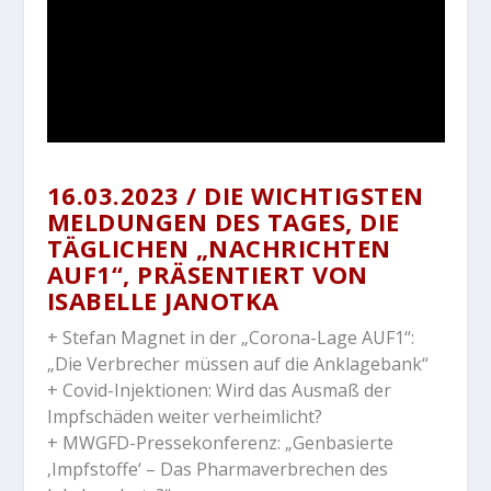
16.03.2023 / DIE WICHTIGSTEN
MELDUNGEN DES TAGES, DIE
TÄGLICHEN „NACHRICHTEN
AUF1“, PRÄSENTIERT VON
ISABELLE JANOTKA
+ Stefan Magnet in der „Corona-Lage AUF1“:
„Die Verbrecher müssen auf die Anklagebank“
+ Covid-Injektionen: Wird das Ausmaß der
Impfschäden weiter verheimlicht?
+ MWGFD-Pressekonferenz: „Genbasierte
‚Impfstoffe‘ – Das Pharmaverbrechen des