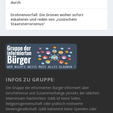
durch
Drohnenvorfall: Die Grünen wollen sofort
eskalieren und reden von „russischem
Staatsterrorismus“
INFOS ZU GRUPPE:
Die Gruppe der informierten Bürger informiert über
Geschehnisse und Zusammenhänge jenseits der üblichen
Mainstream Nachrichten. GdiB ist keine Sekte,
Religionsgemeinschaft oder politisch motivierte
Vereinsgesellschaft. GdiB bekommt keine Spenden oder