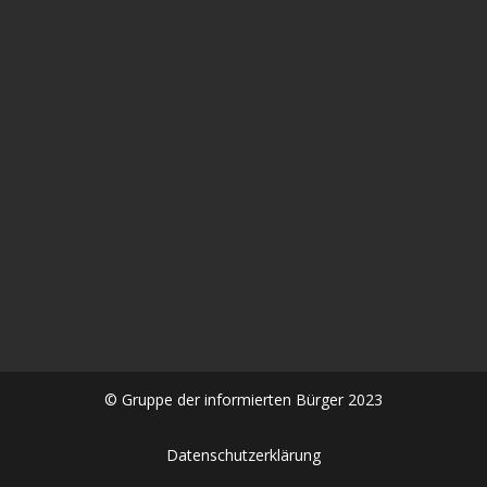
In diesem aufrüttelnden Gespräch zwischen Alexander
Kühn und Frau Dr. Sabine #Stebel geht es um die
Spätfolgen der #Corona #Impfung eine...
© Gruppe der informierten Bürger 2023
Datenschutzerklärung