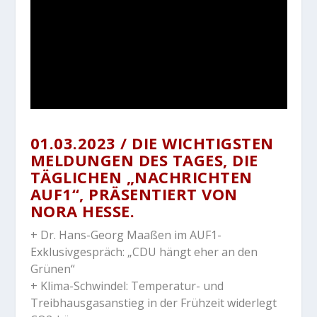
01.03.2023 / DIE WICHTIGSTEN
MELDUNGEN DES TAGES, DIE
TÄGLICHEN „NACHRICHTEN
AUF1“, PRÄSENTIERT VON
NORA HESSE.
+ Dr. Hans-Georg Maaßen im AUF1-
Exklusivgespräch: „CDU hängt eher an den
Grünen“
+ Klima-Schwindel: Temperatur- und
Treibhausgasanstieg in der Frühzeit widerlegt