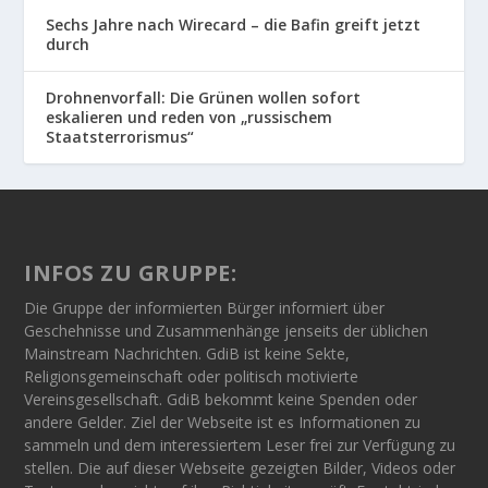
Sechs Jahre nach Wirecard – die Bafin greift jetzt
durch
Drohnenvorfall: Die Grünen wollen sofort
eskalieren und reden von „russischem
Staatsterrorismus“
INFOS ZU GRUPPE:
Die Gruppe der informierten Bürger informiert über
Geschehnisse und Zusammenhänge jenseits der üblichen
Mainstream Nachrichten. GdiB ist keine Sekte,
Religionsgemeinschaft oder politisch motivierte
Vereinsgesellschaft. GdiB bekommt keine Spenden oder
andere Gelder. Ziel der Webseite ist es Informationen zu
sammeln und dem interessiertem Leser frei zur Verfügung zu
stellen. Die auf dieser Webseite gezeigten Bilder, Videos oder