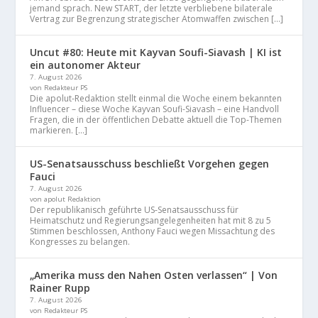
jemand sprach. New START, der letzte verbliebene bilaterale
Vertrag zur Begrenzung strategischer Atomwaffen zwischen […]
Uncut #80: Heute mit Kayvan Soufi-Siavash | KI ist
ein autonomer Akteur
7. August 2026
von Redakteur PS
Die apolut-Redaktion stellt einmal die Woche einem bekannten
Influencer – diese Woche Kayvan Soufi-Siavash – eine Handvoll
Fragen, die in der öffentlichen Debatte aktuell die Top-Themen
markieren. […]
US-Senatsausschuss beschließt Vorgehen gegen
Fauci
7. August 2026
von apolut Redaktion
Der republikanisch geführte US-Senatsausschuss für
Heimatschutz und Regierungsangelegenheiten hat mit 8 zu 5
Stimmen beschlossen, Anthony Fauci wegen Missachtung des
Kongresses zu belangen.
„Amerika muss den Nahen Osten verlassen“ | Von
Rainer Rupp
7. August 2026
von Redakteur PS