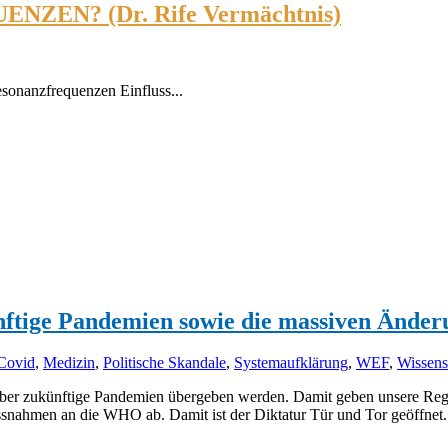
UENZEN? (Dr. Rife Vermächtnis)
esonanzfrequenzen Einfluss...
tige Pandemien sowie die massiven Änder
Covid
,
Medizin
,
Politische Skandale
,
Systemaufklärung
,
WEF
,
Wissens
r zukünftige Pandemien übergeben werden. Damit geben unsere Regier
ahmen an die WHO ab. Damit ist der Diktatur Tür und Tor geöffnet.