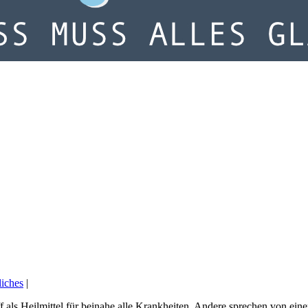
liches
|
ff als Heilmittel für beinahe alle Krankheiten. Andere sprechen von ei