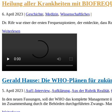
Heilung aller Krankheiten mit BIOFREQ
6. April 2023
|
Geschichte
,
Medizin
,
Wissenschaftliches
|
Dr. Rife war einer der ersten Frequenzpioniere, der entdeckte, dass R
Weiterlesen
Gerald Hause: Die WHO-Plänen für zukünf
5. April 2023
|
Auf1-Interview
,
Aufklärung
,
Aus der Rubrik Realität
,
In den neuen Fassungen, soll der WHO das komplette Management übe
im Zusammenhang durch die Behörden durchgeführten Zwangs- Massn