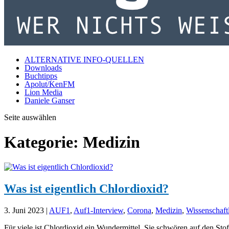
ALTERNATIVE INFO-QUELLEN
Downloads
Buchtipps
Apolut/KenFM
Lion Media
Daniele Ganser
Seite auswählen
Kategorie:
Medizin
Was ist eigentlich Chlordioxid?
3. Juni 2023
|
AUF1
,
Auf1-Interview
,
Corona
,
Medizin
,
Wissenschaft
Für viele ist Chlordioxid ein Wundermittel. Sie schwören auf den Sto