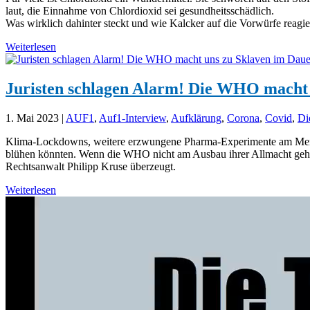
laut, die Einnahme von Chlordioxid sei gesundheitsschädlich.
Was wirklich dahinter steckt und wie Kalcker auf die Vorwürfe reagier
Weiterlesen
Juristen schlagen Alarm! Die WHO macht 
1. Mai 2023
|
AUF1
,
Auf1-Interview
,
Aufklärung
,
Corona
,
Covid
,
Di
Klima-Lockdowns, weitere erzwungene Pharma-Experimente am Mensc
blühen könnten. Wenn die WHO nicht am Ausbau ihrer Allmacht gehind
Rechtsanwalt Philipp Kruse überzeugt.
Weiterlesen