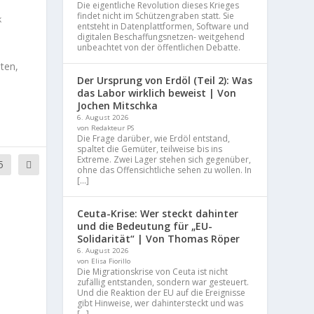
Die eigentliche Revolution dieses Krieges
findet nicht im Schützengraben statt. Sie
k
entsteht in Datenplattformen, Software und
digitalen Beschaffungsnetzen- weitgehend
unbeachtet von der öffentlichen Debatte.
ten,
Der Ursprung von Erdöl (Teil 2): Was
das Labor wirklich beweist | Von
Jochen Mitschka
6. August 2026
von Redakteur PS
Die Frage darüber, wie Erdöl entstand,
spaltet die Gemüter, teilweise bis ins
Extreme. Zwei Lager stehen sich gegenüber,
5
ohne das Offensichtliche sehen zu wollen. In
[…]
Ceuta-Krise: Wer steckt dahinter
und die Bedeutung für „EU-
Solidarität“ | Von Thomas Röper
6. August 2026
von Elisa Fiorillo
Die Migrationskrise von Ceuta ist nicht
zufällig entstanden, sondern war gesteuert.
Und die Reaktion der EU auf die Ereignisse
gibt Hinweise, wer dahintersteckt und was
[…]