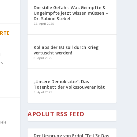
Die stille Gefahr: Was Geimpfte &
Ungeimpfte jetzt wissen müssen –
Dr. Sabine Stebel
22. April 2025
ERTE
Kollaps der EU soll durch Krieg
vertuscht werden!
8. April 2025
rs
„Unsere Demokratie“: Das
Totenbett der Volkssouveränität
3. April 2025
APOLUT RSS FEED
iele
Der Ursprung von Erdöl (Teil 3): Das