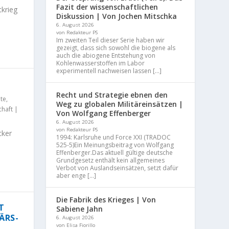
Fazit der wissenschaftlichen
tkrieg
Diskussion | Von Jochen Mitschka
6. August 2026
von Redakteur PS
Im zweiten Teil dieser Serie haben wir
gezeigt, dass sich sowohl die biogene als
auch die abiogene Entstehung von
Kohlenwasserstoffen im Labor
experimentell nachweisen lassen […]
Recht und Strategie ebnen den
te
,
Weg zu globalen Militäreinsätzen |
chaft
|
Von Wolfgang Effenberger
6. August 2026
von Redakteur PS
cker
1994: Karlsruhe und Force XXI (TRADOC
525-5)Ein Meinungsbeitrag von Wolfgang
Effenberger.Das aktuell gültige deutsche
Grundgesetz enthält kein allgemeines
Verbot von Auslandseinsätzen, setzt dafür
aber enge […]
Die Fabrik des Krieges | Von
T
Sabiene Jahn
ÄRS-
6. August 2026
von Elisa Fiorillo