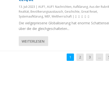
13. Juli 2023
|
AUF1
,
AUF1 Nachrichten
,
Aufklärung
,
Aus der Rubri
Realität
,
Bevölkerungsaustausch
,
Geschichte
,
Great Reset
,
Systemaufklärung
,
WEF
,
Weltherrschaft
|
Die vielgepriesene Globalisierung hat enorme Schattensei
über die die gleichgeschalteten...
WEITERLESEN
1
2
3
…