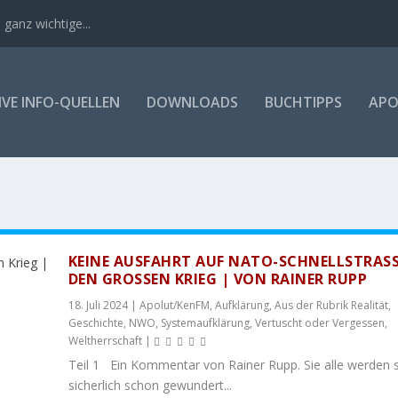
 ganz wichtige...
VE INFO-QUELLEN
DOWNLOADS
BUCHTIPPS
APO
KEINE AUSFAHRT AUF NATO-SCHNELLSTRASSE 
EN GROSSEN KRIEG | VON RAINER RUPP
18. Juli 2024
|
Apolut/KenFM
,
Aufklärung
,
Aus der Rubrik Realität
,
Geschichte
,
NWO
,
Systemaufklärung
,
Vertuscht oder Vergessen
,
Weltherrschaft
|
Teil 1 Ein Kommentar von Rainer Rupp. Sie alle werden s
sicherlich schon gewundert...