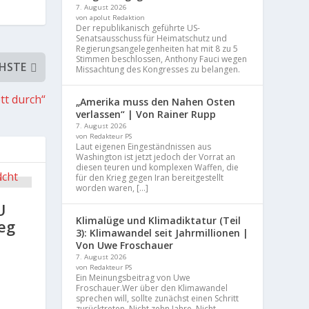
7. August 2026
von apolut Redaktion
Der republikanisch geführte US-
Senatsausschuss für Heimatschutz und
Regierungsangelegenheiten hat mit 8 zu 5
Stimmen beschlossen, Anthony Fauci wegen
HSTE
Missachtung des Kongresses zu belangen.
tt durch“
„Amerika muss den Nahen Osten
verlassen“ | Von Rainer Rupp
7. August 2026
von Redakteur PS
Laut eigenen Eingeständnissen aus
Washington ist jetzt jedoch der Vorrat an
diesen teuren und komplexen Waffen, die
für den Krieg gegen Iran bereitgestellt
worden waren, […]
U
Klimalüge und Klimadiktatur (Teil
ieg
3): Klimawandel seit Jahrmillionen |
Von Uwe Froschauer
7. August 2026
von Redakteur PS
Ein Meinungsbeitrag von Uwe
Froschauer.Wer über den Klimawandel
sprechen will, sollte zunächst einen Schritt
zurücktreten. Nicht zehn Jahre. Nicht