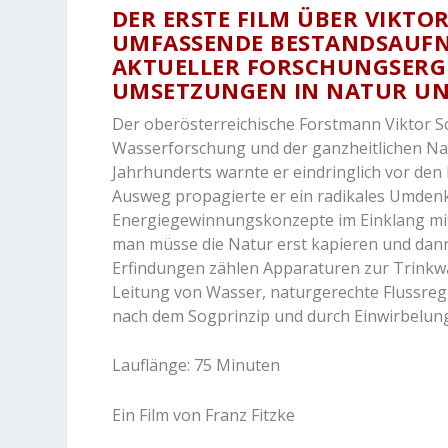
DER ERSTE FILM ÜBER VIKTO
UMFASSENDE BESTANDSAUFN
AKTUELLER FORSCHUNGSERGE
UMSETZUNGEN IN NATUR UN
Der oberösterreichische Forstmann Viktor Sc
Wasserforschung und der ganzheitlichen Nat
Jahrhunderts warnte er eindringlich vor de
Ausweg propagierte er ein radikales Umdenk
Energiegewinnungskonzepte im Einklang mit d
man müsse die Natur erst kapieren und dan
Erfindungen zählen Apparaturen zur Trinkw
Leitung von Wasser, naturgerechte Flussre
nach dem Sogprinzip und durch Einwirbelung
Lauflänge: 75 Minuten
Ein Film von Franz Fitzke