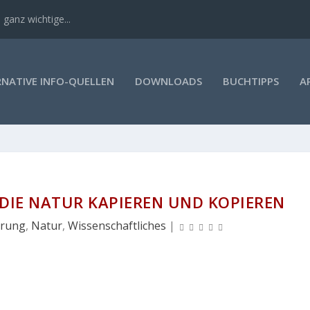
 ganz wichtige...
RNATIVE INFO-QUELLEN
DOWNLOADS
BUCHTIPPS
A
 DIE NATUR KAPIEREN UND KOPIEREN
ärung
,
Natur
,
Wissenschaftliches
|