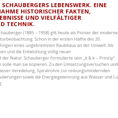
R SCHAUBERGERS LEBENSWERK. EINE
AHME HISTORISCHER FAKTEN,
BNISSE UND VIELFÄLTIGER
D TECHNIK.
hauberger (1885 – 1958) gilt heute als Pionier der modern
urbeobachtung. Schon in der ersten Hälfte des 20.
n Folgen eines ungebremsten Raubbaus an der Umwelt. Als
en und die Entwicklung völlig neuer
er Natur. Schauberger formulierte sein „k & k – Prinzip“:
n solle man sie kopieren. Zu den Umsetzungsversuchen und
asser-Veredelung, Spiralrohre zur reibungsmindernden
gulierungen sowie die Energiegewinnung aus Wasser und Lu
.