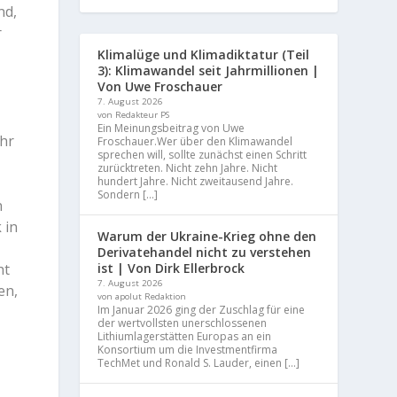
nd,
r
Klimalüge und Klimadiktatur (Teil
3): Klimawandel seit Jahrmillionen |
Von Uwe Froschauer
7. August 2026
von Redakteur PS
Ein Meinungsbeitrag von Uwe
hr
Froschauer.Wer über den Klimawandel
sprechen will, sollte zunächst einen Schritt
zurücktreten. Nicht zehn Jahre. Nicht
hundert Jahre. Nicht zweitausend Jahre.
Sondern […]
n
 in
Warum der Ukraine-Krieg ohne den
Derivatehandel nicht zu verstehen
ist | Von Dirk Ellerbrock
ht
7. August 2026
en,
von apolut Redaktion
Im Januar 2026 ging der Zuschlag für eine
der wertvollsten unerschlossenen
Lithiumlagerstätten Europas an ein
Konsortium um die Investmentfirma
TechMet und Ronald S. Lauder, einen […]