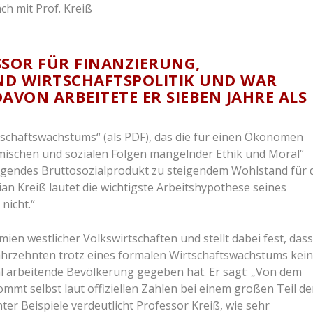
SSOR FÜR FINANZIERUNG, V
 WIRTSCHAFTSPOLITIK UND WAR N
VON ARBEITETE ER SIEBEN JAHRE ALS I
tschaftswachstums“ (als PDF), das die für einen Ökonomen
mischen und sozialen Folgen mangelnder Ethik und Moral“
teigendes Bruttosozialprodukt zu steigendem Wohlstand für 
n Kreiß lautet die wichtigste Arbeitshypothese seines
nicht.“
ien westlicher Volkswirtschaften und stellt dabei fest, dass
 Jahrzehnten trotz eines formalen Wirtschaftswachstums kei
 arbeitende Bevölkerung gegeben hat. Er sagt: „Von dem
mt selbst laut offiziellen Zahlen bei einem großen Teil de
r Beispiele verdeutlicht Professor Kreiß, wie sehr