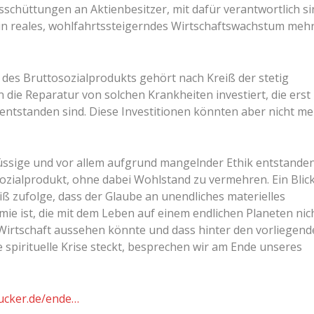
schüttungen an Aktienbesitzer, mit dafür verantwortlich si
ein reales, wohlfahrtssteigerndes Wirtschaftswachstum meh
 des Bruttosozialprodukts gehört nach Kreiß der stetig
 die Reparatur von solchen Krankheiten investiert, die erst
tstanden sind. Diese Investitionen könnten aber nicht me
üssige und vor allem aufgrund mangelnder Ethik entstande
ozialprodukt, ohne dabei Wohlstand zu vermehren. Ein Blick
eiß zufolge, dass der Glaube an unendliches materielles
e ist, die mit dem Leben auf einem endlichen Planeten nic
Wirtschaft aussehen könnte und dass hinter den vorliegend
 spirituelle Krise steckt, besprechen wir am Ende unseres
rucker.de/ende…