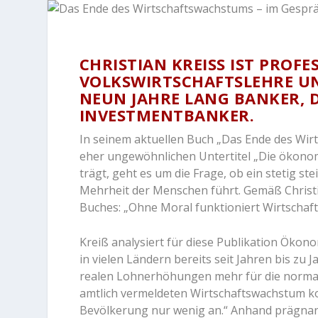
CHRISTIAN KREISS IST PROFE
OLKSWIRTSCHAFTSLEHRE UND
EUN JAHRE LANG BANKER, DA
NVESTMENTBANKER.
In seinem aktuellen Buch „Das Ende des Wir
eher ungewöhnlichen Untertitel „Die ökono
trägt, geht es um die Frage, ob ein stetig s
Mehrheit der Menschen führt. Gemäß Christia
Buches: „Ohne Moral funktioniert Wirtschaft 
Kreiß analysiert für diese Publikation Ökonom
in vielen Ländern bereits seit Jahren bis zu
realen Lohnerhöhungen mehr für die normal
amtlich vermeldeten Wirtschaftswachstum kom
Bevölkerung nur wenig an.“ Anhand prägnante