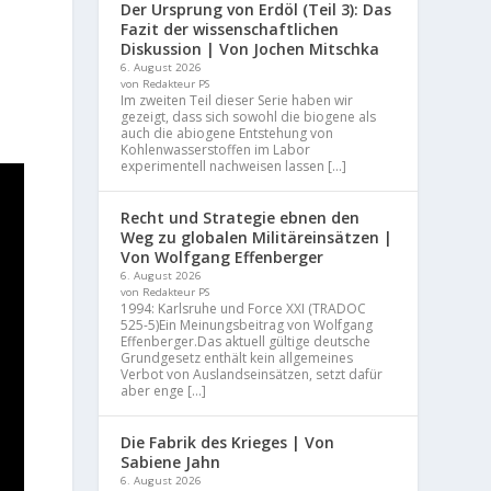
Der Ursprung von Erdöl (Teil 3): Das
Fazit der wissenschaftlichen
Diskussion | Von Jochen Mitschka
6. August 2026
von Redakteur PS
Im zweiten Teil dieser Serie haben wir
gezeigt, dass sich sowohl die biogene als
auch die abiogene Entstehung von
Kohlenwasserstoffen im Labor
experimentell nachweisen lassen […]
Recht und Strategie ebnen den
Weg zu globalen Militäreinsätzen |
Von Wolfgang Effenberger
6. August 2026
von Redakteur PS
1994: Karlsruhe und Force XXI (TRADOC
525-5)Ein Meinungsbeitrag von Wolfgang
Effenberger.Das aktuell gültige deutsche
Grundgesetz enthält kein allgemeines
Verbot von Auslandseinsätzen, setzt dafür
aber enge […]
Die Fabrik des Krieges | Von
Sabiene Jahn
6. August 2026