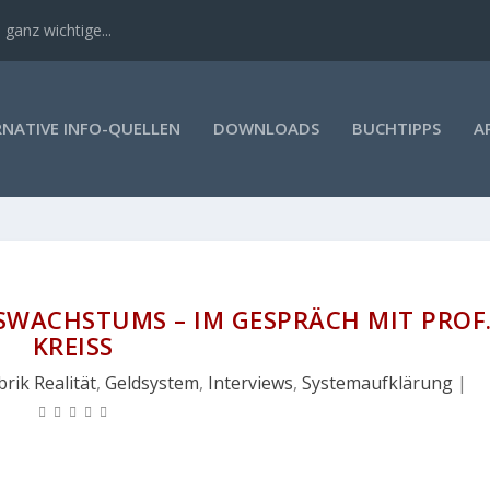
 ganz wichtige...
RNATIVE INFO-QUELLEN
DOWNLOADS
BUCHTIPPS
A
SWACHSTUMS – IM GESPRÄCH MIT PROF
KREISS
rik Realität
,
Geldsystem
,
Interviews
,
Systemaufklärung
|