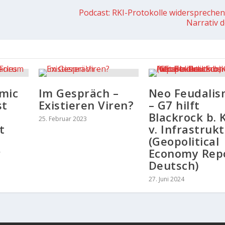
Podcast: RKI-Protokolle widerspreche
Narrativ d
mic
Im Gespräch –
Neo Feudali
st
Existieren Viren?
– G7 hilft
Blackrock b. 
25. Februar 2023
t
v. Infrastruk
(Geopolitical
r
Economy Repo
Deutsch)
27. Juni 2024