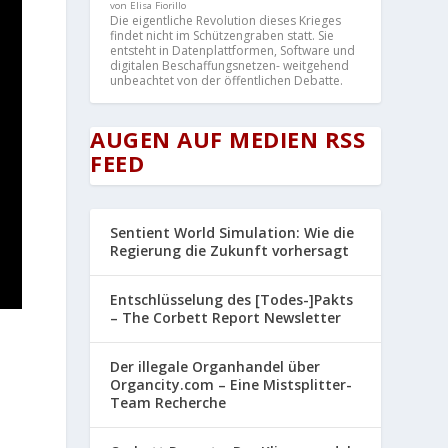
von Elisa Fiorillo
Die eigentliche Revolution dieses Krieges
findet nicht im Schützengraben statt. Sie
entsteht in Datenplattformen, Software und
digitalen Beschaffungsnetzen- weitgehend
unbeachtet von der öffentlichen Debatte.
AUGEN AUF MEDIEN RSS
FEED
Sentient World Simulation: Wie die
Regierung die Zukunft vorhersagt
Entschlüsselung des [Todes-]Pakts
– The Corbett Report Newsletter
Der illegale Organhandel über
Organcity.com – Eine Mistsplitter-
Team Recherche