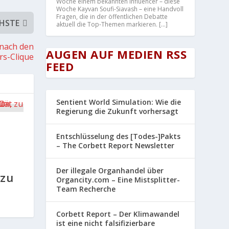
Woche einem bekannten Influencer – diese
Woche Kayvan Soufi-Siavash – eine Handvoll
Fragen, die in der öffentlichen Debatte
HSTE
aktuell die Top-Themen markieren. […]
 nach den
AUGEN AUF MEDIEN RSS
rs-Clique
FEED
Sentient World Simulation: Wie die
Regierung die Zukunft vorhersagt
u
Entschlüsselung des [Todes-]Pakts
– The Corbett Report Newsletter
,
Der illegale Organhandel über
 zu
Organcity.com – Eine Mistsplitter-
Team Recherche
Corbett Report – Der Klimawandel
ist eine nicht falsifizierbare