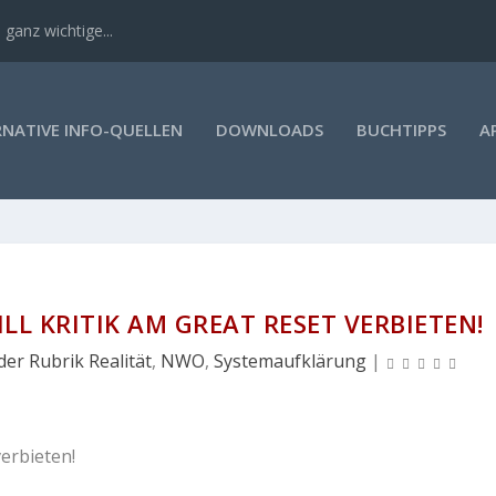
 ganz wichtige...
RNATIVE INFO-QUELLEN
DOWNLOADS
BUCHTIPPS
A
LL KRITIK AM GREAT RESET VERBIETEN!
der Rubrik Realität
,
NWO
,
Systemaufklärung
|