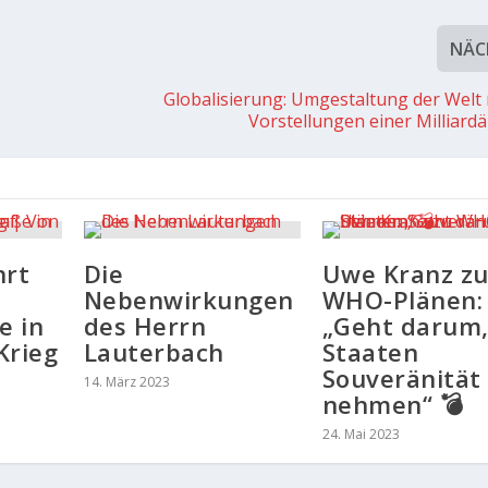
NÄC
Globalisierung: Umgestaltung der Welt
Vorstellungen einer Milliardä
hrt
Die
Uwe Kranz z
Nebenwirkungen
WHO-Plänen:
e in
des Herrn
„Geht darum
Krieg
Lauterbach
Staaten
Souveränität
14. März 2023
nehmen“ 💣
24. Mai 2023