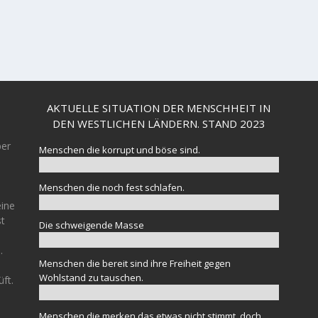
AKTUELLE SITUATION DER MENSCHHEIT IN
DEN WESTLICHEN LÄNDERN. STAND 2023
ber
Menschen die korrupt und böse sind.
Menschen die noch fest schlafen.
eine
st
Die schweigende Masse
.
Menschen die bereit sind ihre Freiheit gegen
Wohlstand zu tauschen.
üft.
Menschen die merken das etwas nicht stimmt, doch