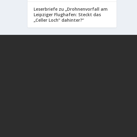
Leserbriefe zu „Drohnenvorfall am
Leipziger Flughafen: Steckt das
„Celler Loch“ dahinter?“
In diesem aufrüttelnden Gespräch zwischen
Alexander Kühn und Frau Dr. Sabine #Stebel
geht es um die Spätfolgen der #Corona