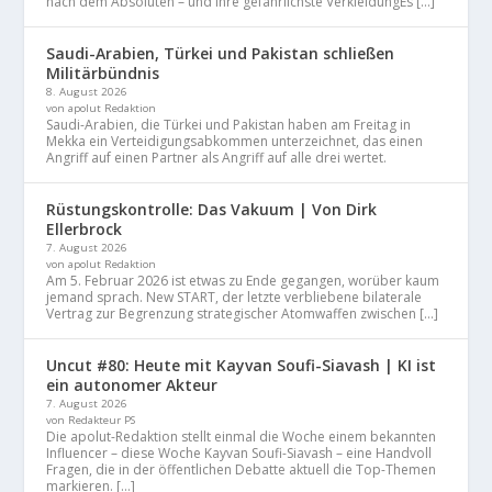
nach dem Absoluten – und ihre gefährlichste VerkleidungEs […]
Saudi-Arabien, Türkei und Pakistan schließen
Militärbündnis
8. August 2026
von apolut Redaktion
Saudi-Arabien, die Türkei und Pakistan haben am Freitag in
Mekka ein Verteidigungsabkommen unterzeichnet, das einen
Angriff auf einen Partner als Angriff auf alle drei wertet.
Rüstungskontrolle: Das Vakuum | Von Dirk
Ellerbrock
7. August 2026
von apolut Redaktion
Am 5. Februar 2026 ist etwas zu Ende gegangen, worüber kaum
jemand sprach. New START, der letzte verbliebene bilaterale
Vertrag zur Begrenzung strategischer Atomwaffen zwischen […]
Uncut #80: Heute mit Kayvan Soufi-Siavash | KI ist
ein autonomer Akteur
7. August 2026
von Redakteur PS
Die apolut-Redaktion stellt einmal die Woche einem bekannten
Influencer – diese Woche Kayvan Soufi-Siavash – eine Handvoll
Fragen, die in der öffentlichen Debatte aktuell die Top-Themen
markieren. […]