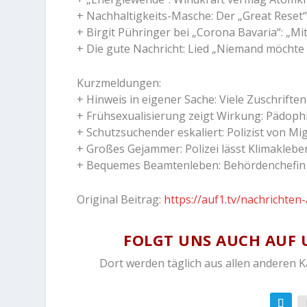
+ Nachhaltigkeits-Masche: Der „Great Reset“
+ Birgit Pühringer bei „Corona Bavaria“: „M
+ Die gute Nachricht: Lied „Niemand möcht
Kurzmeldungen:
+ Hinweis in eigener Sache: Viele Zuschrift
+ Frühsexualisierung zeigt Wirkung: Pädoph
+ Schutzsuchender eskaliert: Polizist von
+ Großes Gejammer: Polizei lässt Klimaklebe
+ Bequemes Beamtenleben: Behördenchefin m
Original Beitrag:
https://auf1.tv/nachrichte
FOLGT UNS AUCH AUF 
Dort werden täglich aus allen anderen 