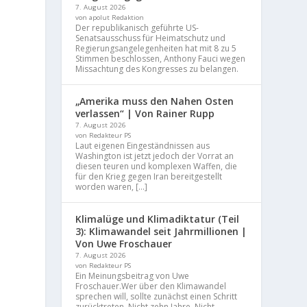
7. August 2026
von apolut Redaktion
Der republikanisch geführte US-
Senatsausschuss für Heimatschutz und
Regierungsangelegenheiten hat mit 8 zu 5
Stimmen beschlossen, Anthony Fauci wegen
Missachtung des Kongresses zu belangen.
„Amerika muss den Nahen Osten
verlassen“ | Von Rainer Rupp
7. August 2026
von Redakteur PS
Laut eigenen Eingeständnissen aus
Washington ist jetzt jedoch der Vorrat an
diesen teuren und komplexen Waffen, die
für den Krieg gegen Iran bereitgestellt
worden waren, […]
Klimalüge und Klimadiktatur (Teil
3): Klimawandel seit Jahrmillionen |
Von Uwe Froschauer
7. August 2026
von Redakteur PS
Ein Meinungsbeitrag von Uwe
Froschauer.Wer über den Klimawandel
sprechen will, sollte zunächst einen Schritt
zurücktreten. Nicht zehn Jahre. Nicht