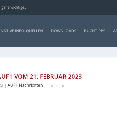
 ganz wichtige...
RNATIVE INFO-QUELLEN
DOWNLOADS
BUCHTIPPS
A
UF1 VOM 21. FEBRUAR 2023
23
|
AUF1 Nachrichten
|