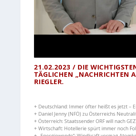
21.02.2023 / DIE WICHTIGST
TÄGLICHEN „NACHRICHTEN A
RIEGLER.
+ Deutschland: Immer öfter heißt es jetzt – 
+ Daniel Jenny (NFÖ) zu Österreichs Neutrali
+ Österreich: Staatssender ORF will nach GE
+ Wirtschaft: Hotellerie spürt immer noc
+ „Energiewende“: Windkraft vermag Atomkr