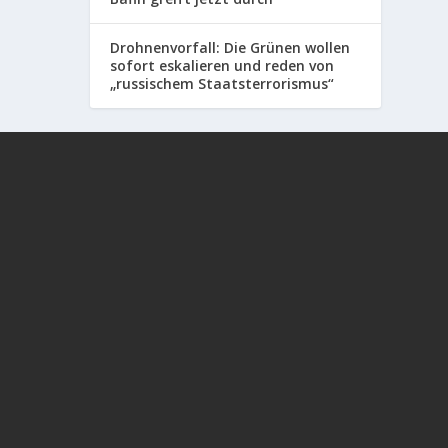
Drohnenvorfall: Die Grünen wollen
sofort eskalieren und reden von
„russischem Staatsterrorismus“
In diesem aufrüttelnden Gespräch zwischen
Alexander Kühn und Frau Dr. Sabine #Stebel
geht es um die Spätfolgen der #Corona