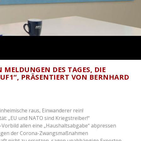
EN MELDUNGEN DES TAGES, DIE
UF1“, PRÄSENTIERT VON BERNHARD
Einheimische raus, Einwanderer rein!
tät: „EU und NATO sind Kriegstreiber!“
Z-Vorbild allen eine „Haushaltsabgabe“ abpressen
h Folgen der Corona-Zwangsmaßnahmen
aft nicht zu ersetzen, sagen unabhängige Experten