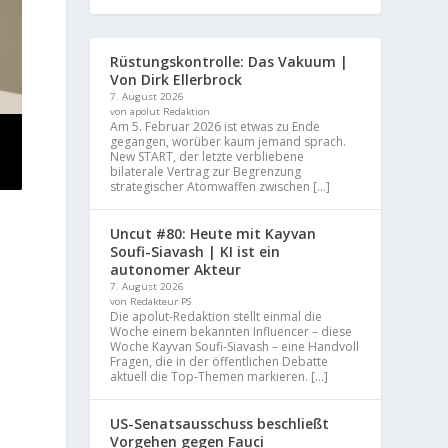
Rüstungskontrolle: Das Vakuum |
Von Dirk Ellerbrock
7. August 2026
von apolut Redaktion
Am 5. Februar 2026 ist etwas zu Ende
gegangen, worüber kaum jemand sprach.
New START, der letzte verbliebene
bilaterale Vertrag zur Begrenzung
strategischer Atomwaffen zwischen […]
Uncut #80: Heute mit Kayvan
Soufi-Siavash | KI ist ein
autonomer Akteur
7. August 2026
von Redakteur PS
Die apolut-Redaktion stellt einmal die
Woche einem bekannten Influencer – diese
Woche Kayvan Soufi-Siavash – eine Handvoll
Fragen, die in der öffentlichen Debatte
aktuell die Top-Themen markieren. […]
US-Senatsausschuss beschließt
Vorgehen gegen Fauci