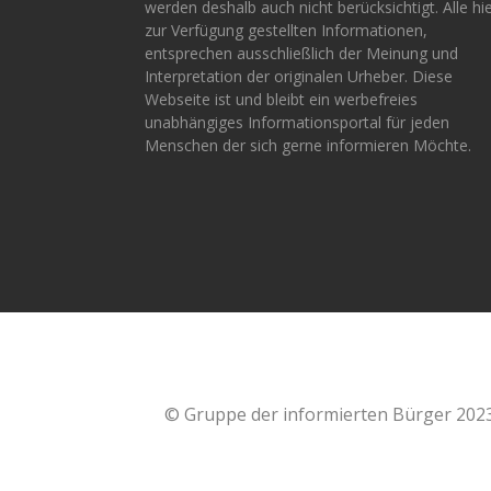
werden deshalb auch nicht berücksichtigt. Alle hi
zur Verfügung gestellten Informationen,
entsprechen ausschließlich der Meinung und
Interpretation der originalen Urheber. Diese
Webseite ist und bleibt ein werbefreies
unabhängiges Informationsportal für jeden
Menschen der sich gerne informieren Möchte.
© Gruppe der informierten Bürger 202