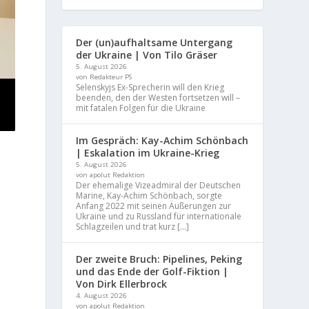
Der (un)aufhaltsame Untergang
der Ukraine | Von Tilo Gräser
5. August 2026
von Redakteur PS
Selenskyjs Ex-Sprecherin will den Krieg
beenden, den der Westen fortsetzen will –
mit fatalen Folgen für die Ukraine
Im Gespräch: Kay-Achim Schönbach
| Eskalation im Ukraine-Krieg
5. August 2026
von apolut Redaktion
Der ehemalige Vizeadmiral der Deutschen
Marine, Kay-Achim Schönbach, sorgte
Anfang 2022 mit seinen Äußerungen zur
Ukraine und zu Russland für internationale
Schlagzeilen und trat kurz […]
Der zweite Bruch: Pipelines, Peking
und das Ende der Golf-Fiktion |
Von Dirk Ellerbrock
4. August 2026
von apolut Redaktion