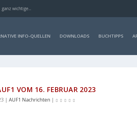
 ganz wichtige...
RNATIVE INFO-QUELLEN
DOWNLOADS
BUCHTIPPS
A
UF1 VOM 16. FEBRUAR 2023
23
|
AUF1 Nachrichten
|