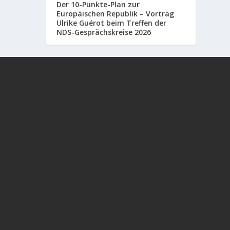
Der 10-Punkte-Plan zur
Europäischen Republik – Vortrag
Ulrike Guérot beim Treffen der
NDS-Gesprächskreise 2026
In diesem aufrüttelnden Gespräch zwischen
Alexander Kühn und Frau Dr. Sabine #Stebel
geht es um die Spätfolgen der #Corona
#Impfung eine...