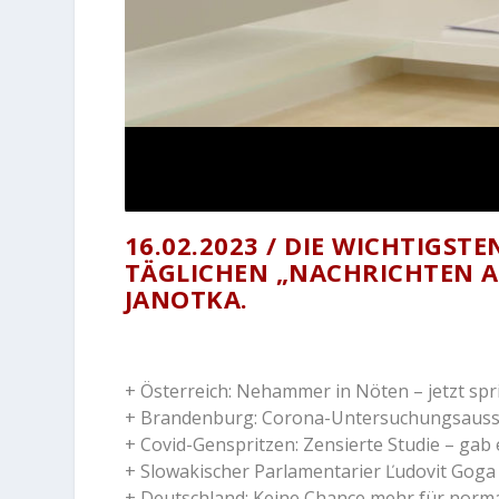
16.02.2023 / DIE WICHTIGST
TÄGLICHEN „NACHRICHTEN AU
JANOTKA.
+ Österreich: Nehammer in Nöten – jetzt sp
+ Brandenburg: Corona-Untersuchungsaussc
+ Covid-Genspritzen: Zensierte Studie – gab 
+ Slowakischer Parlamentarier Ľudovit Goga 
+ Deutschland: Keine Chance mehr für normal