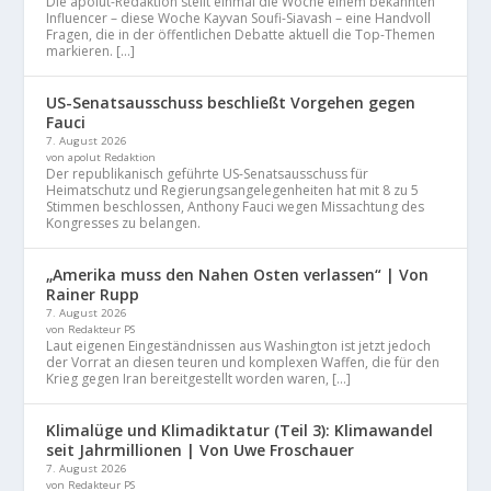
Die apolut-Redaktion stellt einmal die Woche einem bekannten
Influencer – diese Woche Kayvan Soufi-Siavash – eine Handvoll
Fragen, die in der öffentlichen Debatte aktuell die Top-Themen
markieren. […]
US-Senatsausschuss beschließt Vorgehen gegen
Fauci
7. August 2026
von apolut Redaktion
Der republikanisch geführte US-Senatsausschuss für
Heimatschutz und Regierungsangelegenheiten hat mit 8 zu 5
Stimmen beschlossen, Anthony Fauci wegen Missachtung des
Kongresses zu belangen.
„Amerika muss den Nahen Osten verlassen“ | Von
Rainer Rupp
7. August 2026
von Redakteur PS
Laut eigenen Eingeständnissen aus Washington ist jetzt jedoch
der Vorrat an diesen teuren und komplexen Waffen, die für den
Krieg gegen Iran bereitgestellt worden waren, […]
Klimalüge und Klimadiktatur (Teil 3): Klimawandel
seit Jahrmillionen | Von Uwe Froschauer
7. August 2026
von Redakteur PS