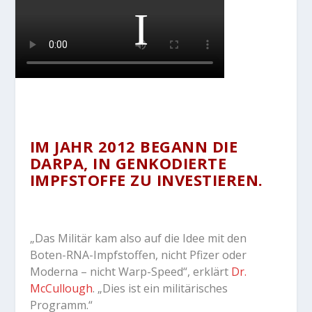
IM JAHR 2012 BEGANN DIE
DARPA, IN GENKODIERTE
IMPFSTOFFE ZU INVESTIEREN.
„Das Militär kam also auf die Idee mit den
Boten-RNA-Impfstoffen, nicht Pfizer oder
Moderna – nicht Warp-Speed“
, erklärt
Dr.
McCullough
.
„Dies ist ein militärisches
Programm.“