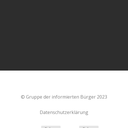
In diesem aufrüttelnden Gespräch zwischen Alexander
Kühn und Frau Dr. Sabine #Stebel geht es um die
Spätfolgen der #Corona #Impfung eine...
© Gruppe der informierten Bürger 2023
Datenschutzerklärung