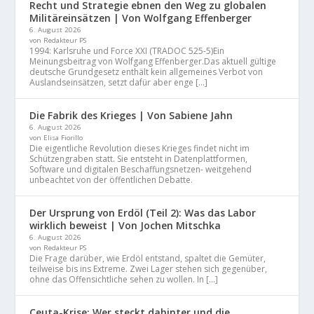
Recht und Strategie ebnen den Weg zu globalen
Militäreinsätzen | Von Wolfgang Effenberger
6. August 2026
von Redakteur PS
1994: Karlsruhe und Force XXI (TRADOC 525-5)Ein
Meinungsbeitrag von Wolfgang Effenberger.Das aktuell gültige
deutsche Grundgesetz enthält kein allgemeines Verbot von
Auslandseinsätzen, setzt dafür aber enge […]
Die Fabrik des Krieges | Von Sabiene Jahn
6. August 2026
von Elisa Fiorillo
Die eigentliche Revolution dieses Krieges findet nicht im
Schützengraben statt. Sie entsteht in Datenplattformen,
Software und digitalen Beschaffungsnetzen- weitgehend
unbeachtet von der öffentlichen Debatte.
Der Ursprung von Erdöl (Teil 2): Was das Labor
wirklich beweist | Von Jochen Mitschka
6. August 2026
von Redakteur PS
Die Frage darüber, wie Erdöl entstand, spaltet die Gemüter,
teilweise bis ins Extreme. Zwei Lager stehen sich gegenüber,
ohne das Offensichtliche sehen zu wollen. In […]
Ceuta-Krise: Wer steckt dahinter und die