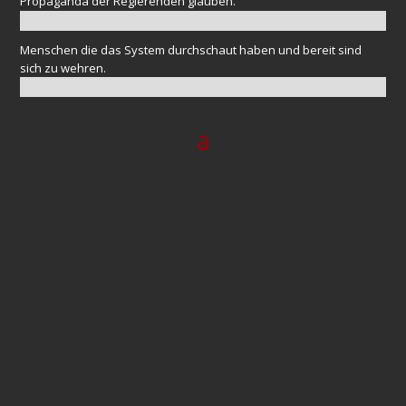
Propaganda der Regierenden glauben.
Menschen die das System durchschaut haben und bereit sind
sich zu wehren.
In diesem aufrüttelnden Gespräch zwischen Alexander
Kühn und Frau Dr. Sabine #Stebel geht es um die