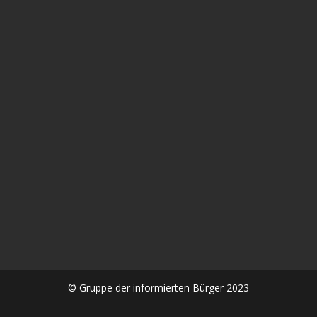
In diesem aufrüttelnden Gespräch zwischen Alexander
Kühn und Frau Dr. Sabine #Stebel geht es um die
Spätfolgen der #Corona #Impfung eine...
© Gruppe der informierten Bürger 2023