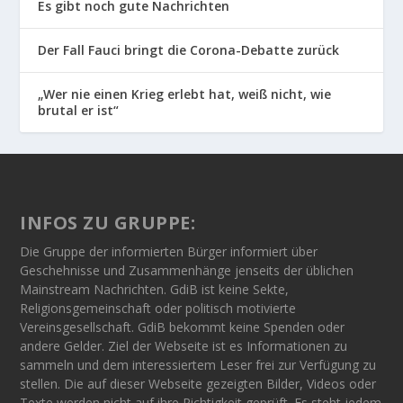
Es gibt noch gute Nachrichten
Der Fall Fauci bringt die Corona-Debatte zurück
„Wer nie einen Krieg erlebt hat, weiß nicht, wie
brutal er ist“
INFOS ZU GRUPPE:
Die Gruppe der informierten Bürger informiert über
Geschehnisse und Zusammenhänge jenseits der üblichen
Mainstream Nachrichten. GdiB ist keine Sekte,
Religionsgemeinschaft oder politisch motivierte
Vereinsgesellschaft. GdiB bekommt keine Spenden oder
andere Gelder. Ziel der Webseite ist es Informationen zu
sammeln und dem interessiertem Leser frei zur Verfügung zu
stellen. Die auf dieser Webseite gezeigten Bilder, Videos oder
Texte werden nicht auf ihre Richtigkeit geprüft. Es steht jedem