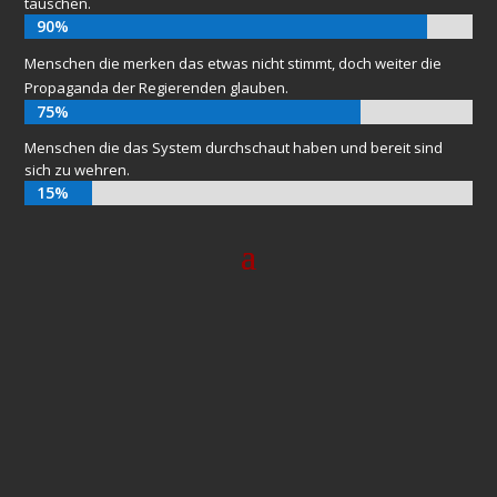
tauschen.
90%
90%
Menschen die merken das etwas nicht stimmt, doch weiter die
Propaganda der Regierenden glauben.
75%
75%
Menschen die das System durchschaut haben und bereit sind
sich zu wehren.
15%
15%