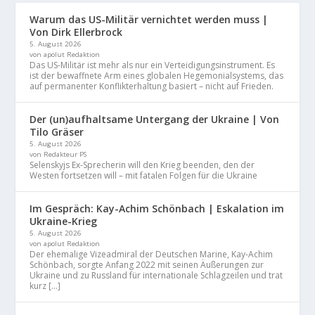
Warum das US-Militär vernichtet werden muss |
Von Dirk Ellerbrock
5. August 2026
von apolut Redaktion
Das US-Militär ist mehr als nur ein Verteidigungsinstrument. Es
ist der bewaffnete Arm eines globalen Hegemonialsystems, das
auf permanenter Konflikterhaltung basiert – nicht auf Frieden.
Der (un)aufhaltsame Untergang der Ukraine | Von
Tilo Gräser
5. August 2026
von Redakteur PS
Selenskyjs Ex-Sprecherin will den Krieg beenden, den der
Westen fortsetzen will – mit fatalen Folgen für die Ukraine
Im Gespräch: Kay-Achim Schönbach | Eskalation im
Ukraine-Krieg
5. August 2026
von apolut Redaktion
Der ehemalige Vizeadmiral der Deutschen Marine, Kay-Achim
Schönbach, sorgte Anfang 2022 mit seinen Äußerungen zur
Ukraine und zu Russland für internationale Schlagzeilen und trat
kurz […]