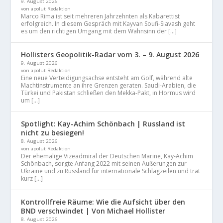
9. August 2026
von apolut Redaktion
Marco Rima ist seit mehreren Jahrzehnten als Kabarettist
erfolgreich. In diesem Gespräch mit Kayvan Soufi-Siavash geht
es um den richtigen Umgang mit dem Wahnsinn der […]
Hollisters Geopolitik-Radar vom 3. – 9. August 2026
9. August 2026
von apolut Redaktion
Eine neue Verteidigungsachse entsteht am Golf, während alte
Machtinstrumente an ihre Grenzen geraten. Saudi-Arabien, die
Türkei und Pakistan schließen den Mekka-Pakt, in Hormus wird
um […]
Spotlight: Kay-Achim Schönbach | Russland ist
nicht zu besiegen!
8. August 2026
von apolut Redaktion
Der ehemalige Vizeadmiral der Deutschen Marine, Kay-Achim
Schönbach, sorgte Anfang 2022 mit seinen Äußerungen zur
Ukraine und zu Russland für internationale Schlagzeilen und trat
kurz […]
Kontrollfreie Räume: Wie die Aufsicht über den
BND verschwindet | Von Michael Hollister
8. August 2026