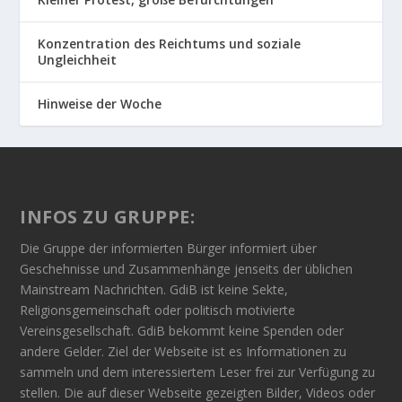
Konzentration des Reichtums und soziale
Ungleichheit
Hinweise der Woche
INFOS ZU GRUPPE:
Die Gruppe der informierten Bürger informiert über
Geschehnisse und Zusammenhänge jenseits der üblichen
Mainstream Nachrichten. GdiB ist keine Sekte,
Religionsgemeinschaft oder politisch motivierte
Vereinsgesellschaft. GdiB bekommt keine Spenden oder
andere Gelder. Ziel der Webseite ist es Informationen zu
sammeln und dem interessiertem Leser frei zur Verfügung zu
stellen. Die auf dieser Webseite gezeigten Bilder, Videos oder