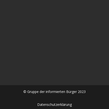
In diesem aufrüttelnden Gespräch zwischen Alexander
Kühn und Frau Dr. Sabine #Stebel geht es um die
Spätfolgen der #Corona #Impfung eine...
© Gruppe der informierten Bürger 2023
Datenschutzerklärung