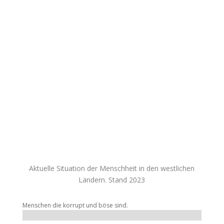
oder andere Gelder. Ziel der Webseite ist es
Informationen zu sammeln und dem interessiertem
Leser frei zur Verfügung zu stellen. Die auf dieser
Webseite gezeigten Bilder, Videos oder Texte werden
nicht auf ihre Richtigkeit geprüft. Es steht jedem
Besucher frei wie er über diese Information denkt.
Jegliche Haftungsansprüche werden deshalb auch nicht
berücksichtigt. Alle hier zur Verfügung gestellten
Informationen, entsprechen ausschließlich der
Meinung und Interpretation der originalen Urheber.
Diese Webseite ist und bleibt ein werbefreies
unabhängiges Informationsportal für jeden Menschen
der sich gerne informieren Möchte.
Aktuelle Situation der Menschheit in den westlichen
Ländern. Stand 2023
Menschen die korrupt und böse sind.