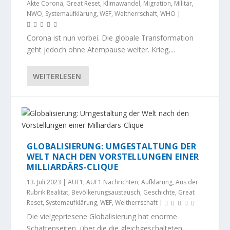
Akte Corona
,
Great Reset
,
Klimawandel
,
Migration
,
Militär
,
NWO
,
Systemaufklärung
,
WEF
,
Weltherrschaft
,
WHO
|
Corona ist nun vorbei. Die globale Transformation
geht jedoch ohne Atempause weiter. Krieg,...
WEITERLESEN
GLOBALISIERUNG: UMGESTALTUNG DER
WELT NACH DEN VORSTELLUNGEN EINER
MILLIARDÄRS-CLIQUE
13. Juli 2023
|
AUF1
,
AUF1 Nachrichten
,
Aufklärung
,
Aus der
Rubrik Realität
,
Bevölkerungsaustausch
,
Geschichte
,
Great
Reset
,
Systemaufklärung
,
WEF
,
Weltherrschaft
|
Die vielgepriesene Globalisierung hat enorme
Schattenseiten, über die die gleichgeschalteten...