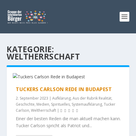
KATEGORIE:
WELTHERRSCHAFT
TUCKERS CARLSON REDE IN BUDAPEST
2. September 2023
|
Aufklärung
,
Aus der Rubrik Realität
,
Geschichte
,
Medien
,
Spirituelles
,
Systemaufklärung
,
Tucker
Carlson
,
Weltherrschaft
|
Einer der besten Reden die man aktuell machen kann.
Tucker Carlson spricht als Patriot und...