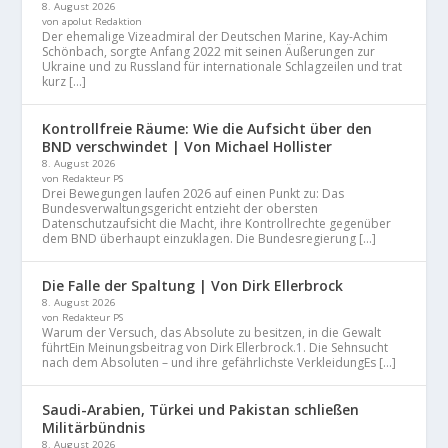
8. August 2026
von apolut Redaktion
Der ehemalige Vizeadmiral der Deutschen Marine, Kay-Achim
Schönbach, sorgte Anfang 2022 mit seinen Äußerungen zur
Ukraine und zu Russland für internationale Schlagzeilen und trat
kurz […]
Kontrollfreie Räume: Wie die Aufsicht über den
BND verschwindet | Von Michael Hollister
8. August 2026
von Redakteur PS
Drei Bewegungen laufen 2026 auf einen Punkt zu: Das
Bundesverwaltungsgericht entzieht der obersten
Datenschutzaufsicht die Macht, ihre Kontrollrechte gegenüber
dem BND überhaupt einzuklagen. Die Bundesregierung […]
Die Falle der Spaltung | Von Dirk Ellerbrock
8. August 2026
von Redakteur PS
Warum der Versuch, das Absolute zu besitzen, in die Gewalt
führtEin Meinungsbeitrag von Dirk Ellerbrock.1. Die Sehnsucht
nach dem Absoluten – und ihre gefährlichste VerkleidungEs […]
Saudi-Arabien, Türkei und Pakistan schließen
Militärbündnis
8. August 2026