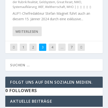
der Rubrik Realität
,
Geldsystem
,
Great Reset
,
NWO
,
Systemaufklärung
,
WEF
,
Weltherrschaft
,
WHO
|
AUF1-Chefredakteur Stefan Magnet führt auch an
diesem 15. Jänner 2024 durch eine exklusive...
WEITERLESEN
1
2
3
4
…
7
FOLGT UNS AUF DEN SOZIALEN MEDIEN.
0
FOLLOWERS
AKTUELLE BEITRÄGE