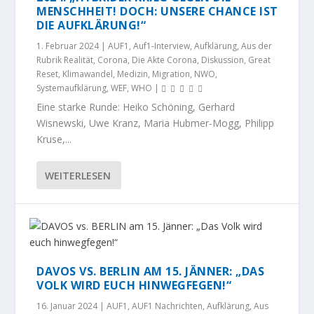
MENSCHHEIT! DOCH: UNSERE CHANCE IST
DIE AUFKLÄRUNG!“
1. Februar 2024
|
AUF1
,
Auf1-Interview
,
Aufklärung
,
Aus der
Rubrik Realität
,
Corona
,
Die Akte Corona
,
Diskussion
,
Great
Reset
,
Klimawandel
,
Medizin
,
Migration
,
NWO
,
Systemaufklärung
,
WEF
,
WHO
|
Eine starke Runde: Heiko Schöning, Gerhard
Wisnewski, Uwe Kranz, Maria Hubmer-Mogg, Philipp
Kruse,...
WEITERLESEN
DAVOS VS. BERLIN AM 15. JÄNNER: „DAS
VOLK WIRD EUCH HINWEGFEGEN!“
16. Januar 2024
|
AUF1
,
AUF1 Nachrichten
,
Aufklärung
,
Aus