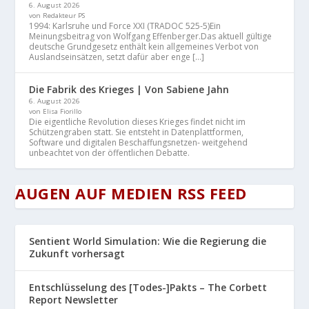
6. August 2026
von Redakteur PS
1994: Karlsruhe und Force XXI (TRADOC 525-5)Ein
Meinungsbeitrag von Wolfgang Effenberger.Das aktuell gültige
deutsche Grundgesetz enthält kein allgemeines Verbot von
Auslandseinsätzen, setzt dafür aber enge […]
Die Fabrik des Krieges | Von Sabiene Jahn
6. August 2026
von Elisa Fiorillo
Die eigentliche Revolution dieses Krieges findet nicht im
Schützengraben statt. Sie entsteht in Datenplattformen,
Software und digitalen Beschaffungsnetzen- weitgehend
unbeachtet von der öffentlichen Debatte.
AUGEN AUF MEDIEN RSS FEED
Sentient World Simulation: Wie die Regierung die
Zukunft vorhersagt
Entschlüsselung des [Todes-]Pakts – The Corbett
Report Newsletter