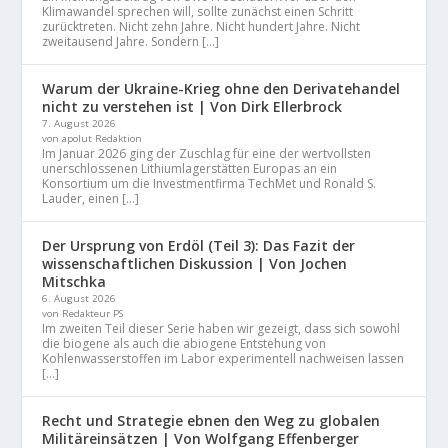
Klimawandel sprechen will, sollte zunächst einen Schritt
zurücktreten. Nicht zehn Jahre. Nicht hundert Jahre. Nicht
zweitausend Jahre. Sondern […]
Warum der Ukraine-Krieg ohne den Derivatehandel
nicht zu verstehen ist | Von Dirk Ellerbrock
7. August 2026
von apolut Redaktion
Im Januar 2026 ging der Zuschlag für eine der wertvollsten
unerschlossenen Lithiumlagerstätten Europas an ein
Konsortium um die Investmentfirma TechMet und Ronald S.
Lauder, einen […]
Der Ursprung von Erdöl (Teil 3): Das Fazit der
wissenschaftlichen Diskussion | Von Jochen
Mitschka
6. August 2026
von Redakteur PS
Im zweiten Teil dieser Serie haben wir gezeigt, dass sich sowohl
die biogene als auch die abiogene Entstehung von
Kohlenwasserstoffen im Labor experimentell nachweisen lassen
[…]
Recht und Strategie ebnen den Weg zu globalen
Militäreinsätzen | Von Wolfgang Effenberger