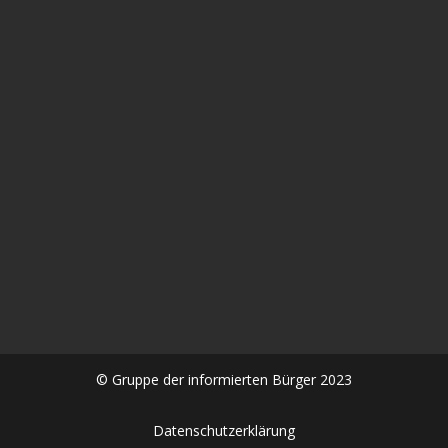
In diesem aufrüttelnden Gespräch zwischen Alexander
Kühn und Frau Dr. Sabine #Stebel geht es um die
Spätfolgen der #Corona #Impfung eine...
© Gruppe der informierten Bürger 2023
Datenschutzerklärung