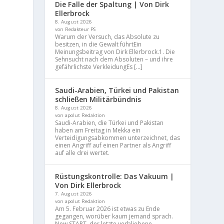
Die Falle der Spaltung | Von Dirk
Ellerbrock
8. August 2026
von Redakteur PS
Warum der Versuch, das Absolute zu
besitzen, in die Gewalt führtEin
Meinungsbeitrag von Dirk Ellerbrock.1. Die
Sehnsucht nach dem Absoluten – und ihre
gefährlichste VerkleidungEs […]
Saudi-Arabien, Türkei und Pakistan
schließen Militärbündnis
8. August 2026
von apolut Redaktion
Saudi-Arabien, die Türkei und Pakistan
haben am Freitag in Mekka ein
Verteidigungsabkommen unterzeichnet, das
einen Angriff auf einen Partner als Angriff
auf alle drei wertet.
Rüstungskontrolle: Das Vakuum |
Von Dirk Ellerbrock
7. August 2026
von apolut Redaktion
Am 5. Februar 2026 ist etwas zu Ende
gegangen, worüber kaum jemand sprach.
New START, der letzte verbliebene