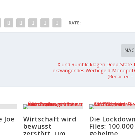
RATE:
NÄC
X und Rumble klagen Deep-State-
erzwingendes Werbegeld-Monopol
(Redacted –
e Joe
Wirtschaft wird
Die Lockdown
bewusst
Files: 100.000
zerstört, um
geheime