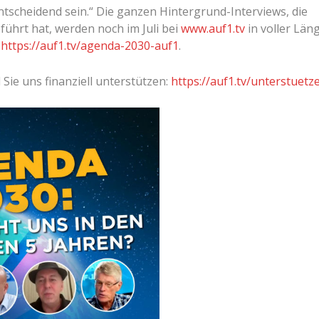
ntscheidend sein.“ Die ganzen Hintergrund-Interviews, die
ührt hat, werden noch im Juli bei
www.auf1.tv
in voller Län
k
https://auf1.tv/agenda-2030-auf1
.
 Sie uns finanziell unterstützen:
https://auf1.tv/unterstuetz