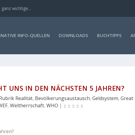
 ganz wichtige...
RNATIVE INFO-QUELLEN
DOWNLOADS
BUCHTIPPS
A
HT UNS IN DEN NÄCHSTEN 5 JAHREN?
Rubrik Realität
,
Bevölkerungsaustausch
,
Geldsystem
,
Great
WEF
,
Weltherrschaft
,
WHO
|