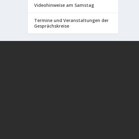
Videohinweise am Samstag
Termine und Veranstaltungen der
Gesprächskreise
In diesem aufrüttelnden Gespräch zwischen
Alexander Kühn und Frau Dr. Sabine #Stebel
geht es um die Spätfolgen der #Corona