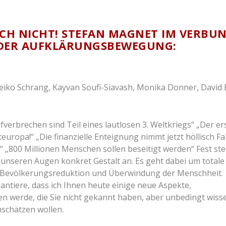
OCH NICHT! STEFAN MAGNET IM VERBU
 DER AUFKLÄRUNGSBEWEGUNG:
 Heiko Schrang, Kayvan Soufi-Siavash, Monika Donner, David 
fverbrechen sind Teil eines lautlosen 3. Weltkriegs“ „Der er
steuropa!“ „Die finanzielle Enteignung nimmt jetzt höllisch Fa
“ „800 Millionen Menschen sollen beseitigt werden“ Fest ste
nseren Augen konkret Gestalt an. Es geht dabei um totale
er Bevölkerungsreduktion und Überwindung der Menschheit.
ntiere, dass ich Ihnen heute einige neue Aspekte,
werde, die Sie nicht gekannt haben, aber unbedingt wiss
nschätzen wollen.