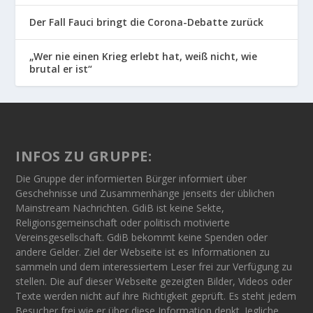
Der Fall Fauci bringt die Corona-Debatte zurück
„Wer nie einen Krieg erlebt hat, weiß nicht, wie
brutal er ist“
INFOS ZU GRUPPE:
Die Gruppe der informierten Bürger informiert über
Geschehnisse und Zusammenhänge jenseits der üblichen
Mainstream Nachrichten. GdiB ist keine Sekte,
Religionsgemeinschaft oder politisch motivierte
Vereinsgesellschaft. GdiB bekommt keine Spenden oder
andere Gelder. Ziel der Webseite ist es Informationen zu
sammeln und dem interessiertem Leser frei zur Verfügung zu
stellen. Die auf dieser Webseite gezeigten Bilder, Videos oder
Texte werden nicht auf ihre Richtigkeit geprüft. Es steht jedem
Besucher frei wie er über diese Information denkt. Jegliche