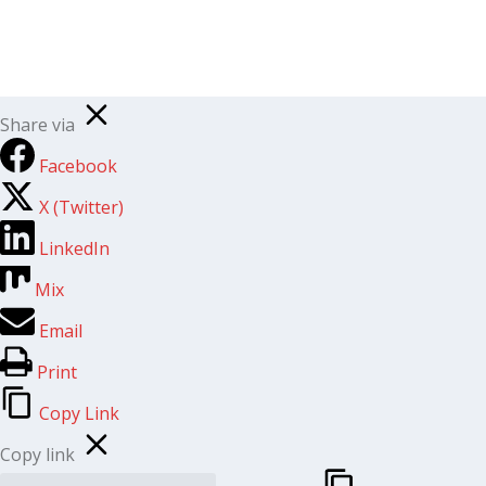
Share via
Facebook
X (Twitter)
LinkedIn
Mix
Email
Print
Copy Link
Copy link