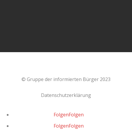
In diesem aufrüttelnden Gespräch zwischen Alexander
Kühn und Frau Dr. Sabine #Stebel geht es um die
Spätfolgen der #Corona #Impfung eine...
© Gruppe der informierten Bürger 2023
Datenschutzerklärung
Folgen
Folgen
Folgen
Folgen