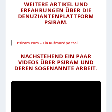
WEITERE ARTIKEL UND
ERFAHRUNGEN ÜBER DIE
DENUZIANTENPLATTFORM
PSIRAM.
Psiram.com – Ein Rufmordportal
NACHSTEHEND EIN PAAR
VIDEOS ÜBER PSIRAM UND
DEREN SOGENANNTE ARBEIT.