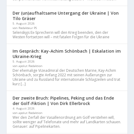
Der (un)aufhaltsame Untergang der Ukraine | Von
Tilo Gräser
5. August 2026
von Redakteur PS
Selenskyjs Ex-Sprecherin will den Krieg beenden, den der
Westen fortsetzen will – mit fatalen Folgen für die Ukraine
Im Gespräch: Kay-Achim Schönbach | Eskalation im
Ukraine-Krieg
5. August 2026
von apolut Redaktion
Der ehemalige Vizeadmiral der Deutschen Marine, Kay-Achim
Schönbach, sorgte Anfang 2022 mit seinen Äußerungen zur
Ukraine und zu Russland für internationale Schlagzeilen und trat
kurz […]
Der zweite Bruch: Pipelines, Peking und das Ende
der Golf-Fiktion | Von Dirk Ellerbrock
4. August 2026
von apolut Redaktion
Wer den Zerfall der Vasallenordnung am Golf verstehen will,
sollte weniger auf Telefonate und mehr auf Landkarten schauen.
Genauer: auf Pipelinekarten.