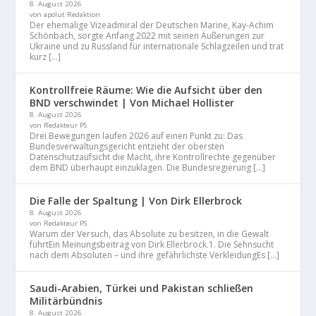
8. August 2026
von apolut Redaktion
Der ehemalige Vizeadmiral der Deutschen Marine, Kay-Achim
Schönbach, sorgte Anfang 2022 mit seinen Äußerungen zur
Ukraine und zu Russland für internationale Schlagzeilen und trat
kurz […]
Kontrollfreie Räume: Wie die Aufsicht über den
BND verschwindet | Von Michael Hollister
8. August 2026
von Redakteur PS
Drei Bewegungen laufen 2026 auf einen Punkt zu: Das
Bundesverwaltungsgericht entzieht der obersten
Datenschutzaufsicht die Macht, ihre Kontrollrechte gegenüber
dem BND überhaupt einzuklagen. Die Bundesregierung […]
Die Falle der Spaltung | Von Dirk Ellerbrock
8. August 2026
von Redakteur PS
Warum der Versuch, das Absolute zu besitzen, in die Gewalt
führtEin Meinungsbeitrag von Dirk Ellerbrock.1. Die Sehnsucht
nach dem Absoluten – und ihre gefährlichste VerkleidungEs […]
Saudi-Arabien, Türkei und Pakistan schließen
Militärbündnis
8. August 2026