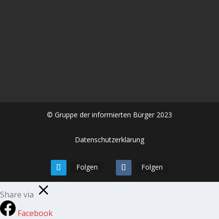
In diesem aufrüttelnden Gespräch zwischen Alexander
Kühn und Frau Dr. Sabine #Stebel geht es um die
Spätfolgen der #Corona #Impfung eine...
© Gruppe der informierten Bürger 2023
Datenschutzerklärung
Folgen
Folgen
Share via
Facebook