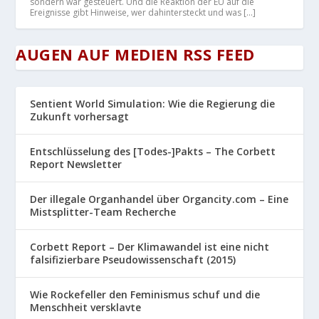
sondern war gesteuert. Und die Reaktion der EU auf die
Ereignisse gibt Hinweise, wer dahintersteckt und was […]
AUGEN AUF MEDIEN RSS FEED
Sentient World Simulation: Wie die Regierung die
Zukunft vorhersagt
Entschlüsselung des [Todes-]Pakts – The Corbett
Report Newsletter
Der illegale Organhandel über Organcity.com – Eine
Mistsplitter-Team Recherche
Corbett Report – Der Klimawandel ist eine nicht
falsifizierbare Pseudowissenschaft (2015)
Wie Rockefeller den Feminismus schuf und die
Menschheit versklavte