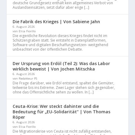
deutsche Grundgesetz enthält kein allgemeines Verbot von
Auslandseinsätzen, setzt dafür aber enge […]
Die Fabrik des Krieges | Von Sabiene Jahn
6. August 2026
von Elisa Fiorillo
Die eigentliche Revolution dieses Krieges findet nicht im
Schützengraben statt. Sie entsteht in Datenplattformen,
Software und digitalen Beschaffungsnetzen- weitgehend
unbeachtet von der öffentlichen Debatte.
Der Ursprung von Erdöl (Teil 2): Was das Labor
wirklich beweist | Von Jochen Mitschka
6. August 2026
von Redakteur PS
Die Frage darüber, wie Erdöl entstand, spaltet die Gemüter,
teilweise bis ins Extreme. Zwei Lager stehen sich gegenüber,
ohne das Offensichtliche sehen zu wollen. In […]
Ceuta-Krise: Wer steckt dahinter und die
Bedeutung für „EU-Solidarität“ | Von Thomas
Röper
6. August 2026
von Elisa Fiorillo
Die Migrationskrise von Ceuta ist nicht zufällig entstanden,