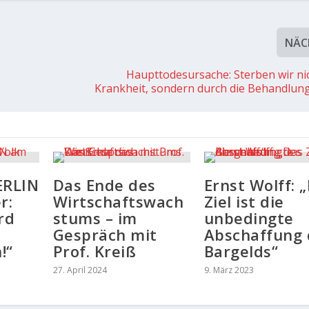
NÄC
Haupttodesursache: Sterben wir ni
Krankheit, sondern durch die Behandlun
ERLIN
Das Ende des
Ernst Wolff: 
r:
Wirtschaftswach
Ziel ist die
rd
stums – im
unbedingte
Gespräch mit
Abschaffung 
!“
Prof. Kreiß
Bargelds“
27. April 2024
9. März 2023