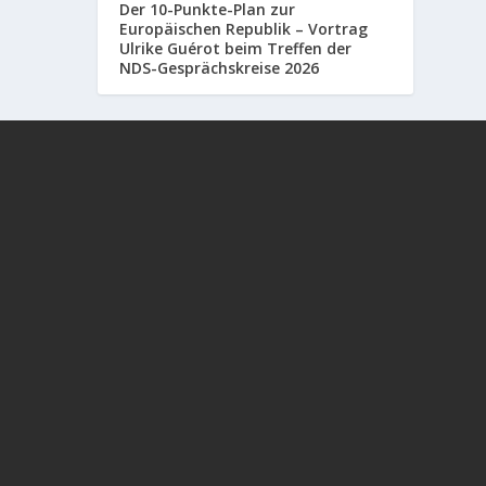
Der 10-Punkte-Plan zur
Europäischen Republik – Vortrag
Ulrike Guérot beim Treffen der
NDS-Gesprächskreise 2026
In diesem aufrüttelnden Gespräch zwischen
Alexander Kühn und Frau Dr. Sabine #Stebel
geht es um die Spätfolgen der #Corona
#Impfung eine...