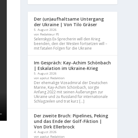
Der (un)aufhaltsame Untergang
der Ukraine | Von Tilo Gräser
5. August 2026
von Redakteur PS
Selenskyjs Ex-Sprecherin will den Krieg
beenden, den der Westen fortsetzen will –
mit fatalen Folgen für die Ukraine
Im Gespräch: Kay-Achim Schönbach
| Eskalation im Ukraine-Krieg
5. August 2026
von apolut Redaktion
Der ehemalige Vizeadmiral der Deutschen
Marine, Kay-Achim Schönbach, sorgte
Anfang 2022 mit seinen Äußerungen zur
Ukraine und zu Russland für internationale
Schlagzeilen und trat kurz […]
Der zweite Bruch: Pipelines, Peking
und das Ende der Golf-Fiktion |
Von Dirk Ellerbrock
4. August 2026
von apolut Redaktion