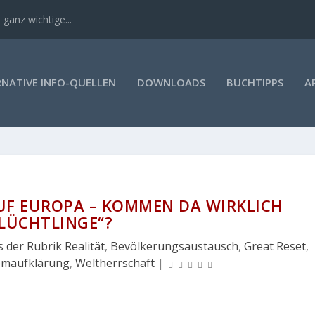
 ganz wichtige...
RNATIVE INFO-QUELLEN
DOWNLOADS
BUCHTIPPS
A
UF EUROPA – KOMMEN DA WIRKLICH
FLÜCHTLINGE“?
 der Rubrik Realität
,
Bevölkerungsaustausch
,
Great Reset
,
emaufklärung
,
Weltherrschaft
|