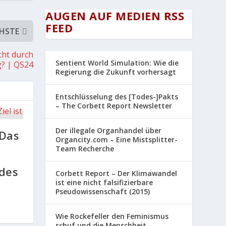
AUGEN AUF MEDIEN RSS
FEED
HSTE
cht durch
Sentient World Simulation: Wie die
g? | QS24
Regierung die Zukunft vorhersagt
Entschlüsselung des [Todes-]Pakts
– The Corbett Report Newsletter
Der illegale Organhandel über
„Das
Organcity.com – Eine Mistsplitter-
Team Recherche
des
Corbett Report – Der Klimawandel
ist eine nicht falsifizierbare
Pseudowissenschaft (2015)
Wie Rockefeller den Feminismus
schuf und die Menschheit