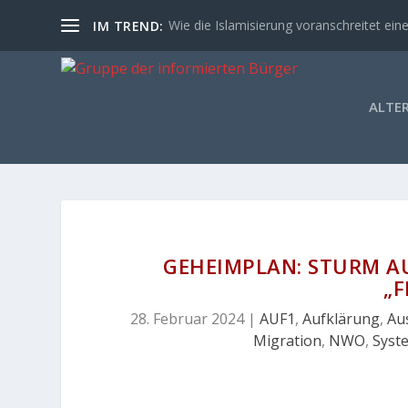
Wie die Islamisierung voranschreitet eine
IM TREND:
ALTE
GEHEIMPLAN: STURM A
„
28. Februar 2024
|
AUF1
,
Aufklärung
,
Aus
Migration
,
NWO
,
Syst