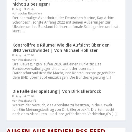
nicht zu besiegen!
8. August 2026
von apolut Redaktion
Der ehemalige Vizeadmiral der Deutschen Marine, Kay-Achim
Schönbach, sorgte Anfang 2022 mit seinen Äußerungen zur
Ukraine und zu Russland für internationale Schlagzeilen und trat
kurz […]
Kontrollfreie Räume: Wie die Aufsicht über den
BND verschwindet | Von Michael Hollister
8. August 2026
von Redakteur PS
Drei Bewegungen laufen 2026 auf einen Punkt zu: Das
Bundesverwaltungsgericht entzieht der obersten
Datenschutzaufsicht die Macht, ihre Kontrollrechte gegenüber
dem BND überhaupt einzuklagen. Die Bundesregierung […]
Die Falle der Spaltung | Von Dirk Ellerbrock
8. August 2026
von Redakteur PS
Warum der Versuch, das Absolute zu besitzen, in die Gewalt
führtEin Meinungsbeitrag von Dirk Ellerbrock.1. Die Sehnsucht
nach dem Absoluten – und ihre gefährlichste VerkleidungEs […]
AUGEN AUF MEDIEN RSS FEED