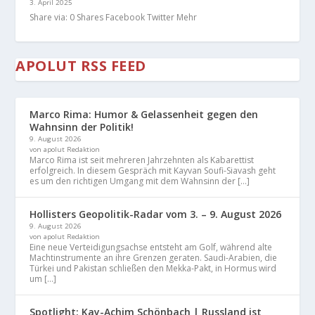
3. April 2025
Share via: 0 Shares Facebook Twitter Mehr
APOLUT RSS FEED
Marco Rima: Humor & Gelassenheit gegen den
Wahnsinn der Politik!
9. August 2026
von apolut Redaktion
Marco Rima ist seit mehreren Jahrzehnten als Kabarettist
erfolgreich. In diesem Gespräch mit Kayvan Soufi-Siavash geht
es um den richtigen Umgang mit dem Wahnsinn der […]
Hollisters Geopolitik-Radar vom 3. – 9. August 2026
9. August 2026
von apolut Redaktion
Eine neue Verteidigungsachse entsteht am Golf, während alte
Machtinstrumente an ihre Grenzen geraten. Saudi-Arabien, die
Türkei und Pakistan schließen den Mekka-Pakt, in Hormus wird
um […]
Spotlight: Kay-Achim Schönbach | Russland ist