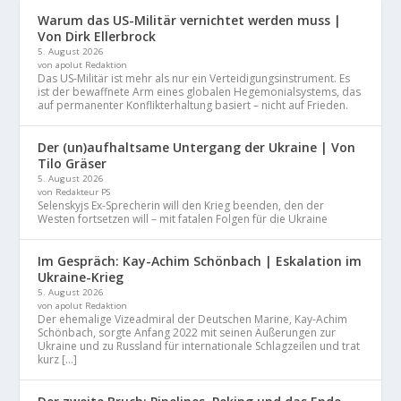
Warum das US-Militär vernichtet werden muss |
Von Dirk Ellerbrock
5. August 2026
von apolut Redaktion
Das US-Militär ist mehr als nur ein Verteidigungsinstrument. Es
ist der bewaffnete Arm eines globalen Hegemonialsystems, das
auf permanenter Konflikterhaltung basiert – nicht auf Frieden.
Der (un)aufhaltsame Untergang der Ukraine | Von
Tilo Gräser
5. August 2026
von Redakteur PS
Selenskyjs Ex-Sprecherin will den Krieg beenden, den der
Westen fortsetzen will – mit fatalen Folgen für die Ukraine
Im Gespräch: Kay-Achim Schönbach | Eskalation im
Ukraine-Krieg
5. August 2026
von apolut Redaktion
Der ehemalige Vizeadmiral der Deutschen Marine, Kay-Achim
Schönbach, sorgte Anfang 2022 mit seinen Äußerungen zur
Ukraine und zu Russland für internationale Schlagzeilen und trat
kurz […]