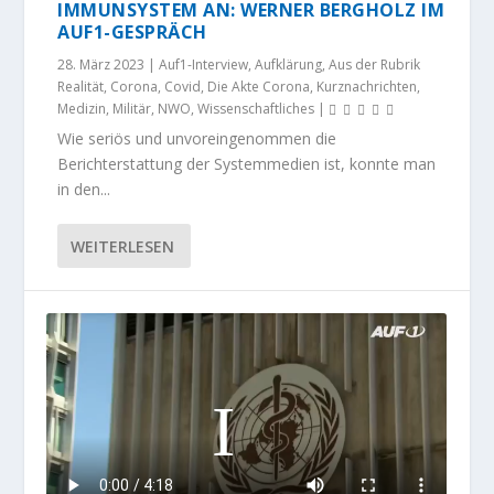
IMMUNSYSTEM AN: WERNER BERGHOLZ IM
AUF1-GESPRÄCH
28. März 2023
|
Auf1-Interview
,
Aufklärung
,
Aus der Rubrik
Realität
,
Corona
,
Covid
,
Die Akte Corona
,
Kurznachrichten
,
Medizin
,
Militär
,
NWO
,
Wissenschaftliches
|
Wie seriös und unvoreingenommen die
Berichterstattung der Systemmedien ist, konnte man
in den...
WEITERLESEN