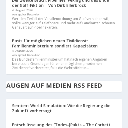
Der zweite Bruch: Pipelines, Peking und das Ende
der Golf-Fiktion | Von Dirk Ellerbrock
4. August 2026
von apolut Redaktion
Wer den Zerfall der Vasallenordnung am Golf verstehen will,
sollte weniger auf Telefonate und mehr auf Landkarten schauen.
Genauer: auf Pipelinekarten.
Basis für möglichen neuen Zivildienst:
Familienministerium sondiert Kapazitäten
4. August 2026
von apolut Redaktion
Das Bundesfamilienministerium hat nach eigenen Angaben
bereits die Grundlagen für einen möglichen „modernen
Zivildienst“ vorbereitet, falls die Wehrpflicht in...
AUGEN AUF MEDIEN RSS FEED
Sentient World Simulation: Wie die Regierung die
Zukunft vorhersagt
Entschlüsselung des [Todes-]Pakts – The Corbett