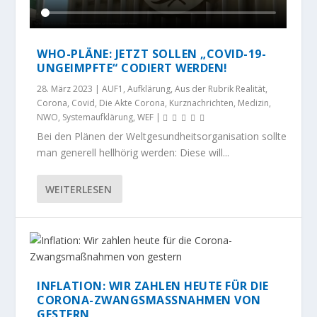
WHO-PLÄNE: JETZT SOLLEN „COVID-19-
UNGEIMPFTE“ CODIERT WERDEN!
28. März 2023
|
AUF1
,
Aufklärung
,
Aus der Rubrik Realität
,
Corona
,
Covid
,
Die Akte Corona
,
Kurznachrichten
,
Medizin
,
NWO
,
Systemaufklärung
,
WEF
|
Bei den Plänen der Weltgesundheitsorganisation sollte
man generell hellhörig werden: Diese will...
WEITERLESEN
INFLATION: WIR ZAHLEN HEUTE FÜR DIE
CORONA-ZWANGSMASSNAHMEN VON G
ESTERN