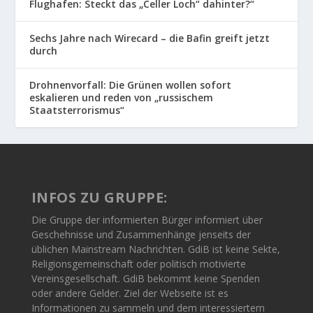
Flughafen: Steckt das „Celler Loch“ dahinter?“
Sechs Jahre nach Wirecard – die Bafin greift jetzt
durch
Drohnenvorfall: Die Grünen wollen sofort
eskalieren und reden von „russischem
Staatsterrorismus“
INFOS ZU GRUPPE:
Die Gruppe der informierten Bürger informiert über
Geschehnisse und Zusammenhänge jenseits der
üblichen Mainstream Nachrichten. GdiB ist keine Sekte,
Religionsgemeinschaft oder politisch motivierte
Vereinsgesellschaft. GdiB bekommt keine Spenden
oder andere Gelder. Ziel der Webseite ist es
Informationen zu sammeln und dem interessiertem