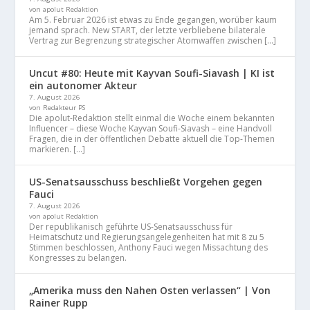
von apolut Redaktion
Am 5. Februar 2026 ist etwas zu Ende gegangen, worüber kaum
jemand sprach. New START, der letzte verbliebene bilaterale
Vertrag zur Begrenzung strategischer Atomwaffen zwischen […]
Uncut #80: Heute mit Kayvan Soufi-Siavash | KI ist
ein autonomer Akteur
7. August 2026
von Redakteur PS
Die apolut-Redaktion stellt einmal die Woche einem bekannten
Influencer – diese Woche Kayvan Soufi-Siavash – eine Handvoll
Fragen, die in der öffentlichen Debatte aktuell die Top-Themen
markieren. […]
US-Senatsausschuss beschließt Vorgehen gegen
Fauci
7. August 2026
von apolut Redaktion
Der republikanisch geführte US-Senatsausschuss für
Heimatschutz und Regierungsangelegenheiten hat mit 8 zu 5
Stimmen beschlossen, Anthony Fauci wegen Missachtung des
Kongresses zu belangen.
„Amerika muss den Nahen Osten verlassen“ | Von
Rainer Rupp