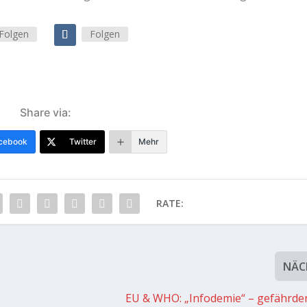
Folgen
Folgen
Share via:
cebook
Twitter
Mehr
RATE:
NÄC
EU & WHO: „Infodemie“ – gefährden