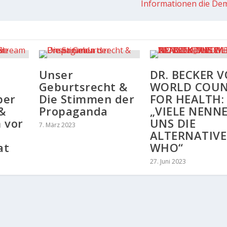
Informationen die De
Unser
DR. BECKER 
Geburtsrecht &
WORLD COUN
ber
Die Stimmen der
FOR HEALTH:
&
Propaganda
„VIELE NENN
 vor
UNS DIE
7. März 2023
ALTERNATIVE
at
WHO“
27. Juni 2023