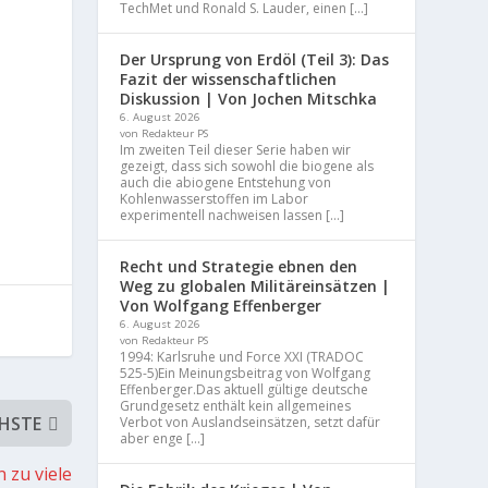
TechMet und Ronald S. Lauder, einen […]
Der Ursprung von Erdöl (Teil 3): Das
Fazit der wissenschaftlichen
Diskussion | Von Jochen Mitschka
6. August 2026
von Redakteur PS
Im zweiten Teil dieser Serie haben wir
gezeigt, dass sich sowohl die biogene als
auch die abiogene Entstehung von
Kohlenwasserstoffen im Labor
experimentell nachweisen lassen […]
Recht und Strategie ebnen den
Weg zu globalen Militäreinsätzen |
Von Wolfgang Effenberger
6. August 2026
von Redakteur PS
1994: Karlsruhe und Force XXI (TRADOC
525-5)Ein Meinungsbeitrag von Wolfgang
Effenberger.Das aktuell gültige deutsche
Grundgesetz enthält kein allgemeines
HSTE
Verbot von Auslandseinsätzen, setzt dafür
aber enge […]
 zu viele