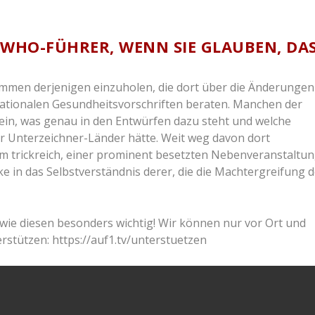
E WHO-FÜHRER, WENN SIE GLAUBEN, DA
timmen derjenigen einzuholen, die dort über die Änderungen
tionalen Gesundheitsvorschriften beraten. Manchen der
 sein, was genau in den Entwürfen dazu steht und welche
 Unterzeichner-Länder hätte. Weit weg davon dort
am trickreich, einer prominent besetzten Nebenveranstaltu
ke in das Selbstverständnis derer, die die Machtergreifung d
 wie diesen besonders wichtig! Wir können nur vor Ort und
erstützen: https://auf1.tv/unterstuetzen