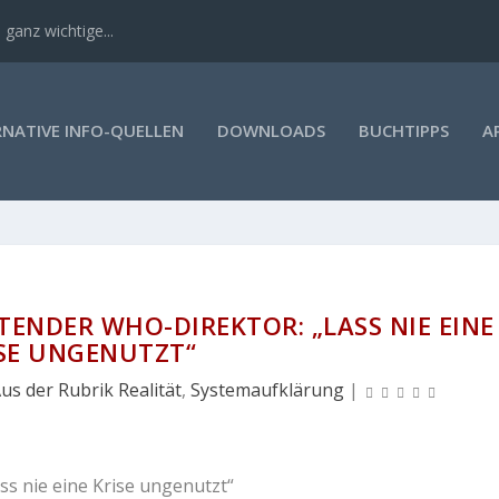
 ganz wichtige...
RNATIVE INFO-QUELLEN
DOWNLOADS
BUCHTIPPS
A
TENDER WHO-DIREKTOR: „LASS NIE EINE
SE UNGENUTZT“
us der Rubrik Realität
,
Systemaufklärung
|