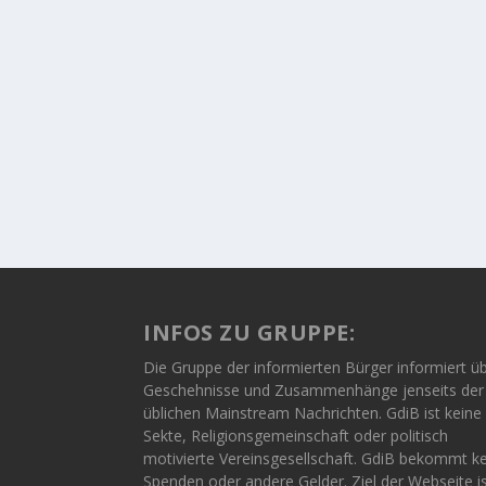
INFOS ZU GRUPPE:
Die Gruppe der informierten Bürger informiert ü
Geschehnisse und Zusammenhänge jenseits der
üblichen Mainstream Nachrichten. GdiB ist keine
Sekte, Religionsgemeinschaft oder politisch
motivierte Vereinsgesellschaft. GdiB bekommt k
Spenden oder andere Gelder. Ziel der Webseite i