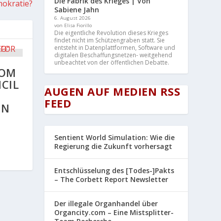
Die Fabrik des Krieges | Von
mokratie?
Sabiene Jahn
6. August 2026
von Elisa Fiorillo
Die eigentliche Revolution dieses Krieges
findet nicht im Schützengraben statt. Sie
entsteht in Datenplattformen, Software und
digitalen Beschaffungsnetzen- weitgehend
unbeachtet von der öffentlichen Debatte.
VOM
CIL
AUGEN AUF MEDIEN RSS
FEED
EN
Sentient World Simulation: Wie die
Regierung die Zukunft vorhersagt
Entschlüsselung des [Todes-]Pakts
– The Corbett Report Newsletter
Der illegale Organhandel über
Organcity.com – Eine Mistsplitter-