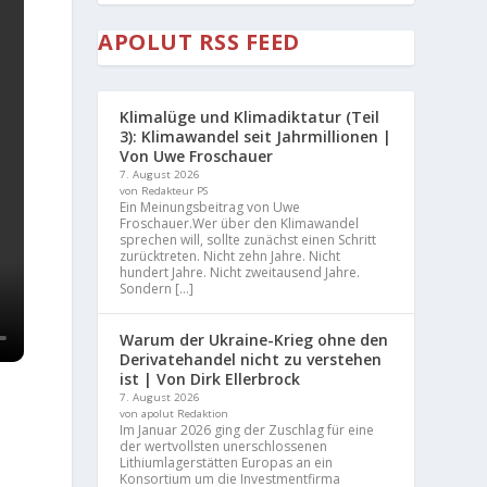
APOLUT RSS FEED
Klimalüge und Klimadiktatur (Teil
3): Klimawandel seit Jahrmillionen |
Von Uwe Froschauer
7. August 2026
von Redakteur PS
Ein Meinungsbeitrag von Uwe
Froschauer.Wer über den Klimawandel
sprechen will, sollte zunächst einen Schritt
zurücktreten. Nicht zehn Jahre. Nicht
hundert Jahre. Nicht zweitausend Jahre.
Sondern […]
Warum der Ukraine-Krieg ohne den
Derivatehandel nicht zu verstehen
ist | Von Dirk Ellerbrock
7. August 2026
von apolut Redaktion
Im Januar 2026 ging der Zuschlag für eine
der wertvollsten unerschlossenen
Lithiumlagerstätten Europas an ein
Konsortium um die Investmentfirma